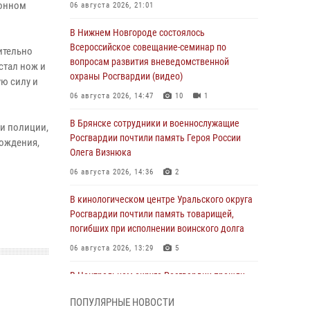
конном
06 августа 2026, 21:01
В Нижнем Новгороде состоялось
Всероссийское совещание-семинар по
ительно
вопросам развития вневедомственной
стал нож и
охраны Росгвардии (видео)
ю силу и
06 августа 2026, 14:47
10
1
В Брянске сотрудники и военнослужащие
и полиции,
Росгвардии почтили память Героя России
ождения,
Олега Визнюка
06 августа 2026, 14:36
2
В кинологическом центре Уральского округа
Росгвардии почтили память товарищей,
погибших при исполнении воинского долга
06 августа 2026, 13:29
5
В Центральном округе Росгвардии прошли
мероприятия к 108‑летию генерала армии
ПОПУЛЯРНЫЕ НОВОСТИ
И.К. Яковлева