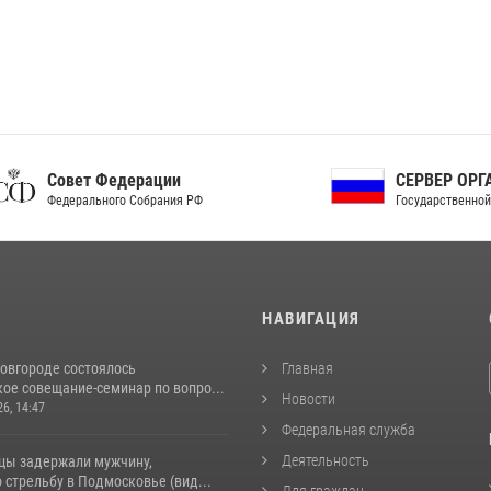
ет Федерации
СЕРВЕР ОРГАНОВ
рального Собрания РФ
Государственной власти РФ
И
НАВИГАЦИЯ
овгороде состоялось
Главная
ое совещание-семинар по вопро...
Новости
26, 14:47
Федеральная служба
Деятельность
цы задержали мужчину,
стрельбу в Подмосковье (вид...