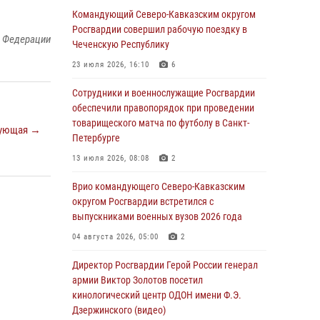
Командующий Северо-Кавказским округом
06 августа 2026, 13:24
Росгвардии совершил рабочую поездку в
й Федерации
Росгвардейцы задержали мужчину,
Чеченскую Республику
открывшего стрельбу в Подмосковье (видео)
23 июля 2026, 16:10
6
06 августа 2026, 12:35
1
Сотрудники и военнослужащие Росгвардии
Росгвардейцы провели выставку вооружения
обеспечили правопорядок при проведении
для участников сбора «Гвардеец» в Пензе
товарищеского матча по футболу в Санкт-
ующая →
(видео)
Петербурге
06 августа 2026, 12:00
2
1
13 июля 2026, 08:08
2
В Курске росгвардейцы приняли участие в
Врио командующего Северо-Кавказским
митинге, посвященном второй годовщине
округом Росгвардии встретился с
вторжения ВСУ на территорию области
выпускниками военных вузов 2026 года
06 августа 2026, 11:56
4
04 августа 2026, 05:00
2
В Санкт-Петербурге наряд Росгвардии
Директор Росгвардии Герой России генерал
задержал правонарушителя, угрожавшего
армии Виктор Золотов посетил
подростку травматическим пистолетом
кинологический центр ОДОН имени Ф.Э.
Дзержинского (видео)
06 августа 2026, 11:33
1