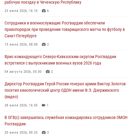
рабочую поездку в Чеченскую Республику
В Нижнем Новгороде состоялось Всероссийское совещание-
семинар по вопросам развития вневедомственной охраны
23 июля 2026, 16:10
6
Росгвардии (видео)
Сотрудники и военнослужащие Росгвардии обеспечили
06 августа 2026, 14:47
10
1
правопорядок при проведении товарищеского матча по футболу в
Санкт-Петербурге
В Брянске сотрудники и военнослужащие Росгвардии почтили
память Героя России Олега Визнюка
13 июля 2026, 08:08
2
06 августа 2026, 14:36
2
Врио командующего Северо-Кавказским округом Росгвардии
встретился с выпускниками военных вузов 2026 года
В кинологическом центре Уральского округа Росгвардии почтили
память товарищей, погибших при исполнении воинского долга
04 августа 2026, 05:00
2
06 августа 2026, 13:29
5
Директор Росгвардии Герой России генерал армии Виктор Золотов
посетил кинологический центр ОДОН имени Ф.Э. Дзержинского
В Центральном округе Росгвардии прошли мероприятия к
(видео)
108‑летию генерала армии И.К. Яковлева
28 июля 2026, 16:50
1
06 августа 2026, 13:24
В ОГВ(с) завершилась служебная командировка сотрудников ОМОН
Росгвардии
20 июля 2026, 09:25
3