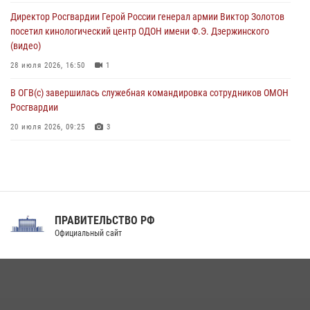
Воронеже
Директор Росгвардии Герой России генерал армии Виктор Золотов
07 августа 2026, 11:00
2
посетил кинологический центр ОДОН имени Ф.Э. Дзержинского
(видео)
28 июля 2026, 16:50
1
В ОГВ(с) завершилась служебная командировка сотрудников ОМОН
Росгвардии
20 июля 2026, 09:25
3
Директор Росгвардии Герой России генерал армии Виктор Золотов
поздравил специалистов подразделений тыла с профессиональным
праздником
31 июля 2026, 21:01
ПРАВИТЕЛЬСТВО РФ
Праздник «Один день с Росгвардией» к 105-летию Центрального
Официальный сайт
округа прошел на Поклонной горе
18 июля 2026, 13:43
15
1
При силовой поддержке СОБР Росгвардии в Иркутской области
повели рейды по соблюдению миграционного законодательства