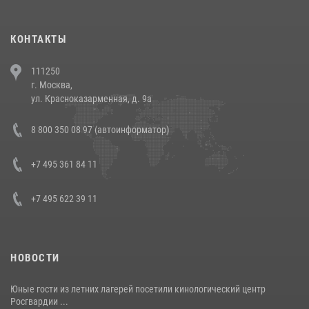
(видео)
30 июля 2026, 08:00
1
КОНТАКТЫ
В Челябинске росгвардейцы задержали злоумышленников,
111250
напавших на бригаду скорой помощи (видео)
г. Москва,
14 июля 2026, 12:20
1
ул. Красноказарменная, д. 9а
В Росгвардии прошла военно-научная конференция по обобщению
8 800 350 08 97 (автоинформатор)
боевого опыта
08 июля 2026, 07:01
+7 495 361 84 11
+7 495 622 39 11
НОВОСТИ
Юные гости из летних лагерей посетили кинологический центр
Росгвардии ...