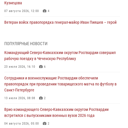
Кузнецова
07 августа 2026, 12:00
4
Ветеран войск правопорядка генерал-майор Иван Пияшев – герой
выпуска «Легенды армии с Александром Маршалом»
07 августа 2026, 12:00
ПОПУЛЯРНЫЕ НОВОСТИ
Росгвардейцы пресекли попытку руферов подняться на крышу
Командующий Северо-Кавказским округом Росгвардии совершил
Смольного собора в Санкт-Петербурге (видео)
рабочую поездку в Чеченскую Республику
07 августа 2026, 11:34
3
1
23 июля 2026, 16:10
6
В Курске росгвардейцы провели занятие по основам
Сотрудники и военнослужащие Росгвардии обеспечили
взрывобезопасности
правопорядок при проведении товарищеского матча по футболу в
07 августа 2026, 11:33
Санкт-Петербурге
Рэпер ST посетил раненых росгвардейцев в Главном военном
13 июля 2026, 08:08
2
клиническом госпитале ведомства
Врио командующего Северо-Кавказским округом Росгвардии
07 августа 2026, 11:18
2
встретился с выпускниками военных вузов 2026 года
Патриотическая акция «Каникулы с Росгвардией» прошла в
04 августа 2026, 05:00
2