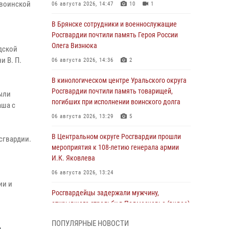
 воинской
06 августа 2026, 14:47
10
1
В Брянске сотрудники и военнослужащие
Росгвардии почтили память Героя России
Олега Визнюка
дской
и В. П.
06 августа 2026, 14:36
2
В кинологическом центре Уральского округа
Росгвардии почтили память товарищей,
были
погибших при исполнении воинского долга
аша с
06 августа 2026, 13:29
5
В Центральном округе Росгвардии прошли
сгвардии.
мероприятия к 108‑летию генерала армии
И.К. Яковлева
06 августа 2026, 13:24
ии и
Росгвардейцы задержали мужчину,
открывшего стрельбу в Подмосковье (видео)
06 августа 2026, 12:35
1
ПОПУЛЯРНЫЕ НОВОСТИ