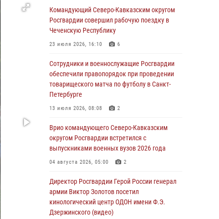
Росгвардейцы провели выставку вооружения
Командующий Северо-Кавказским округом
для участников сбора «Гвардеец» в Пензе
Росгвардии совершил рабочую поездку в
(видео)
Чеченскую Республику
06 августа 2026, 12:00
2
1
23 июля 2026, 16:10
6
В Курске росгвардейцы приняли участие в
Сотрудники и военнослужащие Росгвардии
митинге, посвященном второй годовщине
обеспечили правопорядок при проведении
вторжения ВСУ на территорию области
товарищеского матча по футболу в Санкт-
Петербурге
06 августа 2026, 11:56
4
13 июля 2026, 08:08
2
В Санкт-Петербурге наряд Росгвардии
задержал правонарушителя, угрожавшего
Врио командующего Северо-Кавказским
подростку травматическим пистолетом
округом Росгвардии встретился с
выпускниками военных вузов 2026 года
06 августа 2026, 11:33
1
04 августа 2026, 05:00
2
В Зауралье при содействии СОБР Росгвардии
ликвидирована крупная нарколаборатория
Директор Росгвардии Герой России генерал
армии Виктор Золотов посетил
06 августа 2026, 11:27
кинологический центр ОДОН имени Ф.Э.
Дзержинского (видео)
В Москве росгвардейцы задержали троих