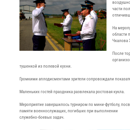
воздушно
части по
отличивш
На мероп
области 
Чкалова 
После то
организо
тушенкой из полевой кухни.
Громкими аплодисментами зрители сопровождали показате
Маленьких гостей праздника развлекала ростовая кукла.
Мероприятие завершилось турниром по мини-футболу, пос
памяти военнослужащих, погибших при выполнении
служебно-боевых задач.