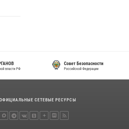
законодательства (видео)
30 июля 2026, 08:00
1
В Челябинске росгвардейцы задержали
злоумышленников, напавших на бригаду
скорой помощи (видео)
14 июля 2026, 12:20
1
В Росгвардии прошла военно-научная
конференция по обобщению боевого опыта
Совет Безопасности
Российской Федерации
08 июля 2026, 07:01
ОФИЦИАЛЬНЫЕ СЕТЕВЫЕ РЕСУРСЫ