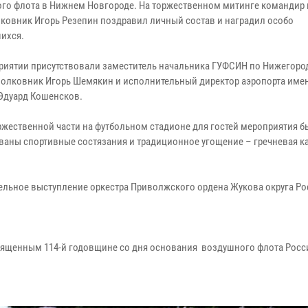
го флота в Нижнем Новгороде. На торжественном митинге командир
лковник Игорь Резепин поздравил личный состав и наградил особо
ихся.
риятии присутствовали заместитель начальника ГУФСИН по Нижегоро
полковник Игорь Шемякин и исполнительный директор аэропорта имен
Эдуард Кошенсков.
ржественной части на футбольном стадионе для гостей мероприятия 
ваны спортивные состязания и традиционное угощение – гречневая к
льное выступление оркестра Приволжского ордена Жукова округа Ро
вященным 114-й годовщине со дня основания воздушного флота Росс