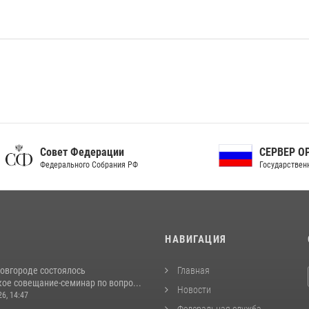
ет Федерации
СЕРВЕР ОРГАНОВ
рального Собрания РФ
Государственной власти РФ
И
НАВИГАЦИЯ
овгороде состоялось
Главная
ое совещание-семинар по вопро...
Новости
26, 14:47