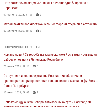
Патриотическая акция «Каникулы с Росгвардией» прошла в
Воронеже
07 августа 2026, 11:00
2
Мурал памяти военнослужащего Росгвардии открыли в Астрахани
07 августа 2026, 10:13
5
В Свердловской области прошел чемпионат Уральского округа
Росгвардии по мини-футболу
ПОПУЛЯРНЫЕ НОВОСТИ
07 августа 2026, 10:00
2
Командующий Северо-Кавказским округом Росгвардии совершил
рабочую поездку в Чеченскую Республику
При содействии спецназа Росгвардии задержаны подозреваемые в
организации масштабной мошеннической схемы
23 июля 2026, 16:10
6
07 августа 2026, 09:52
Сотрудники и военнослужащие Росгвардии обеспечили
правопорядок при проведении товарищеского матча по футболу в
В Росгвардии завершился методический сбор с руководящим
Санкт-Петербурге
составом военно-политических органов
13 июля 2026, 08:08
2
07 августа 2026, 09:05
3
Врио командующего Северо-Кавказским округом Росгвардии
Мастер-класс по боевым искусствам провели росгвардейцы в
встретился с выпускниками военных вузов 2026 года