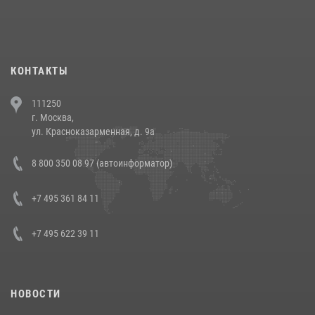
При силовой поддержке СОБР Росгвардии в Иркутской области
повели рейды по соблюдению миграционного законодательства
(видео)
30 июля 2026, 08:00
1
КОНТАКТЫ
В Челябинске росгвардейцы задержали злоумышленников,
111250
напавших на бригаду скорой помощи (видео)
г. Москва,
14 июля 2026, 12:20
1
ул. Красноказарменная, д. 9а
В Росгвардии прошла военно-научная конференция по обобщению
8 800 350 08 97 (автоинформатор)
боевого опыта
08 июля 2026, 07:01
+7 495 361 84 11
+7 495 622 39 11
НОВОСТИ