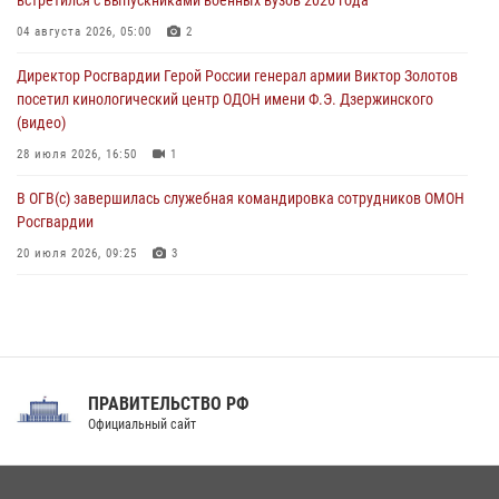
Херсонской области
04 августа 2026, 05:00
2
07 августа 2026, 08:49
Директор Росгвардии Герой России генерал армии Виктор Золотов
посетил кинологический центр ОДОН имени Ф.Э. Дзержинского
(видео)
28 июля 2026, 16:50
1
В ОГВ(с) завершилась служебная командировка сотрудников ОМОН
Росгвардии
20 июля 2026, 09:25
3
Директор Росгвардии Герой России генерал армии Виктор Золотов
поздравил специалистов подразделений тыла с профессиональным
праздником
31 июля 2026, 21:01
ПРАВИТЕЛЬСТВО РФ
Праздник «Один день с Росгвардией» к 105-летию Центрального
Официальный сайт
округа прошел на Поклонной горе
18 июля 2026, 13:43
15
1