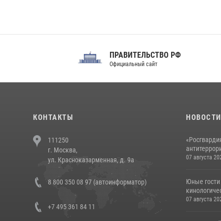
ПРАВИТЕЛЬСТВО РФ
Сов
Официальный сайт
Феде
КОНТАКТЫ
НОВОСТ
«Росгвардия
111250
антитеррори
г. Москва,
07 августа 20
ул. Красноказарменная, д. 9а
Юные гости 
8 800 350 08 97 (автоинформатор)
кинологичес
07 августа 20
+7 495 361 84 11