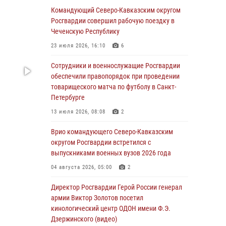
округу Росгвардии и ветераны военной
Командующий Северо-Кавказским округом
контрразведки почтили память Николая
Росгвардии совершил рабочую поездку в
Кузнецова
Чеченскую Республику
07 августа 2026, 12:00
4
23 июля 2026, 16:10
6
Ветеран войск правопорядка генерал-майор
Сотрудники и военнослужащие Росгвардии
Иван Пияшев – герой выпуска «Легенды
обеспечили правопорядок при проведении
армии с Александром Маршалом»
товарищеского матча по футболу в Санкт-
Петербурге
07 августа 2026, 12:00
13 июля 2026, 08:08
2
Росгвардейцы пресекли попытку руферов
подняться на крышу Смольного собора в
Врио командующего Северо-Кавказским
Санкт-Петербурге (видео)
округом Росгвардии встретился с
выпускниками военных вузов 2026 года
07 августа 2026, 11:34
3
1
04 августа 2026, 05:00
2
В Курске росгвардейцы провели занятие по
основам взрывобезопасности
Директор Росгвардии Герой России генерал
армии Виктор Золотов посетил
07 августа 2026, 11:33
кинологический центр ОДОН имени Ф.Э.
Дзержинского (видео)
Рэпер ST посетил раненых росгвардейцев в