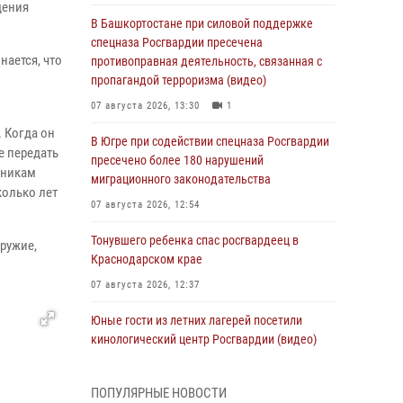
дения
В Башкортостане при силовой поддержке
спецназа Росгвардии пресечена
нается, что
противоправная деятельность, связанная с
пропагандой терроризма (видео)
07 августа 2026, 13:30
1
 Когда он
В Югре при содействии спецназа Росгвардии
е передать
пресечено более 180 нарушений
дникам
миграционного законодательства
колько лет
07 августа 2026, 12:54
Тонувшего ребенка спас росгвардеец в
ружие,
Краснодарском крае
07 августа 2026, 12:37
Юные гости из летних лагерей посетили
кинологический центр Росгвардии (видео)
07 августа 2026, 12:20
3
1
ПОПУЛЯРНЫЕ НОВОСТИ
Представители ФСБ России по Уральскому