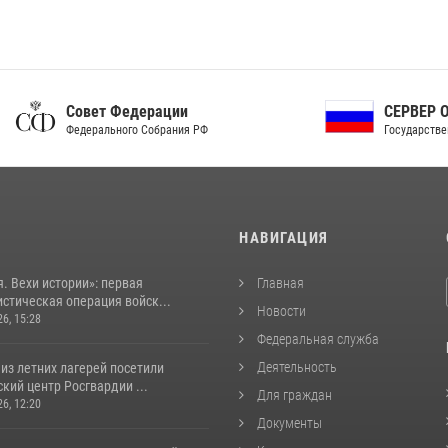
ет Федерации
СЕРВЕР ОРГАНОВ
рального Собрания РФ
Государственной власти РФ
И
НАВИГАЦИЯ
. Вехи истории»: первая
Главная
стическая операция войск...
Новости
26, 15:28
Федеральная служба
Деятельность
из летних лагерей посетили
кий центр Росгвардии ...
Для граждан
26, 12:20
Документы