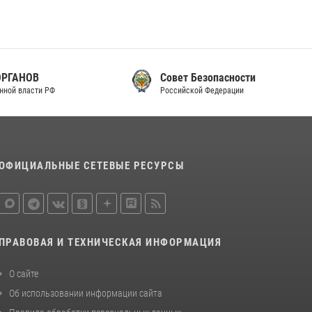
законодательства (видео)
30 июля 2026, 08:00
1
В Челябинске росгвардейцы задержали
злоумышленников, напавших на бригаду
Совет Безопасности
скорой помощи (видео)
Российской Федерации
14 июля 2026, 12:20
1
В Росгвардии прошла военно-научная
конференция по обобщению боевого опыта
ОФИЦИАЛЬНЫЕ СЕТЕВЫЕ РЕСУРСЫ
08 июля 2026, 07:01
ПРАВОВАЯ И ТЕХНИЧЕСКАЯ ИНФОРМАЦИЯ
О сайте
Об использовании информации сайта