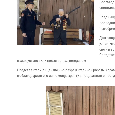
Росгвард
специаль
Владимир
последни
приобрете
Два глад
узнал, ч
свои в з
Следстве
назад установили шефство над ветераном.
Представители лицензионно-разрешительной работы Управл
поблагодарили его за помощь фронту и поздравили с нас