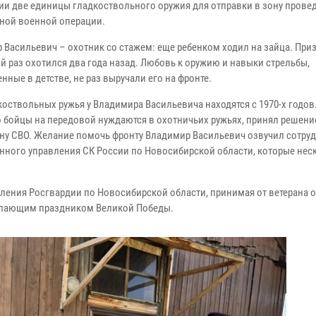
ии две единицы гладкоствольного оружия для отправки в зону прове
ной военной операции.
 Васильевич – охотник со стажем: еще ребенком ходил на зайца. Приз
й раз охотился два года назад. Любовь к оружию и навыки стрельбы,
нные в детстве, не раз выручали его на фронте.
коствольных ружья у Владимира Васильевича находятся с 1970-х годов.
то бойцы на передовой нуждаются в охотничьих ружьях, принял решени
ону СВО. Желание помочь фронту Владимир Васильевич озвучил сотру
нного управления СК России по Новосибирской области, которые нес
ения Росгвардии по Новосибирской области, принимая от ветерана о
тупающим праздником Великой Победы.