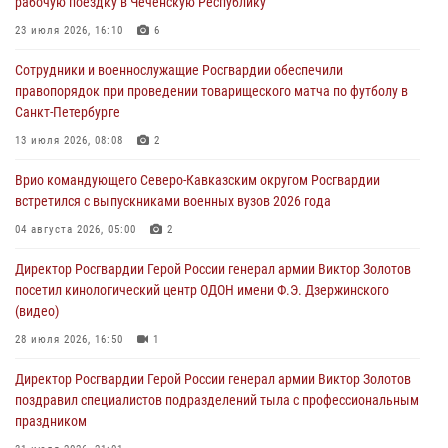
рабочую поездку в Чеченскую Республику
Росгвардейцы провели занятие по стрелковой подготовке для
воспитанников Центра детского, юношеского туризма и
23 июля 2026, 16:10
6
краеведения Луганской Народной Республики
Сотрудники и военнослужащие Росгвардии обеспечили
09 августа 2026, 05:00
правопорядок при проведении товарищеского матча по футболу в
Санкт-Петербурге
В регионах Урала бойцам Росгвардии в зону СВО передали свежие
тиражи газет
13 июля 2026, 08:08
2
09 августа 2026, 05:00
Врио командующего Северо-Кавказским округом Росгвардии
встретился с выпускниками военных вузов 2026 года
Всероссийская ведомственная акции «Каникулы с Росгвардией
проходит в Сибири
04 августа 2026, 05:00
2
09 августа 2026, 04:00
5
Директор Росгвардии Герой России генерал армии Виктор Золотов
посетил кинологический центр ОДОН имени Ф.Э. Дзержинского
(видео)
28 июля 2026, 16:50
1
Директор Росгвардии Герой России генерал армии Виктор Золотов
поздравил специалистов подразделений тыла с профессиональным
праздником