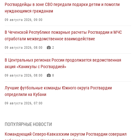
Росгвардейцы в зоне СВО передали подарки детям и помогли
нуждающимся гражданам
09 августа 2026, 09:00
В Чеченской Республике пожарные расчеты Росгвардии и МЧС
отработали межведомственное взаимодействие
09 августа 2026, 08:00
2
В Центральных регионах России продолжается ведомственная
акция «Каникулы с Росгвардией»
09 августа 2026, 08:00
8
Лучшие футбольные команды Южного округа Росгвардии
определили на Кубани
09 августа 2026, 07:00
В Ульяновске росгвардейцы присоединились к донорской акции
(видео)
ПОПУЛЯРНЫЕ НОВОСТИ
09 августа 2026, 06:15
2
1
Командующий Северо-Кавказским округом Росгвардии совершил