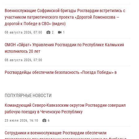
Военнослужащие Софринской бригады Росгвардии встретились с
участником патриотического проекта «Дорогой Ломоносова —
дорогой к Победе в СВО» (видео)
08 августа 2026, 07:00
2
1
ОМОН «Ойрат» Управления Росгвардии по Республике Калмыкия
исполнилось 20 лет
08 августа 2026, 07:00
Росгвардейцы обеспечили безопасность «Поезда Победы» в
Кузбассе
08 августа 2026, 07:00
ПОПУЛЯРНЫЕ НОВОСТИ
В Кабардино-Балкарии сотрудники Росгвардии провели турнир по
Командующий Северо-Кавказским округом Росгвардии совершил
настольному теннису ко Дню физкультурника
рабочую поездку в Чеченскую Республику
08 августа 2026, 07:00
23 июля 2026, 16:10
6
В Москве росгвардейцы оказали помощь медикам и девушке с
Сотрудники и военнослужащие Росгвардии обеспечили
ограниченными возможностями здоровья (видео)