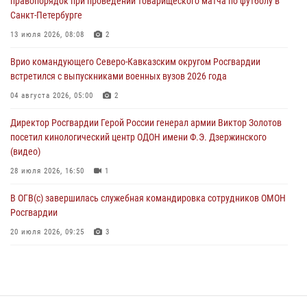
правопорядок при проведении товарищеского матча по футболу в
08 августа 2026, 06:32
1
Санкт-Петербурге
Спецназ Росгвардии в Марий Эл почтил память товарища на
13 июля 2026, 08:08
2
тактическом турнире (видео)
Врио командующего Северо-Кавказским округом Росгвардии
08 августа 2026, 06:15
9
1
встретился с выпускниками военных вузов 2026 года
День физкультурника в Уральском округе Росгвардии отметили
04 августа 2026, 05:00
2
турнирами, мастер-классами и легкоатлетическими забегами
Директор Росгвардии Герой России генерал армии Виктор Золотов
08 августа 2026, 06:03
9
посетил кинологический центр ОДОН имени Ф.Э. Дзержинского
(видео)
28 июля 2026, 16:50
1
В ОГВ(с) завершилась служебная командировка сотрудников ОМОН
Росгвардии
20 июля 2026, 09:25
3
Директор Росгвардии Герой России генерал армии Виктор Золотов
поздравил специалистов подразделений тыла с профессиональным
праздником