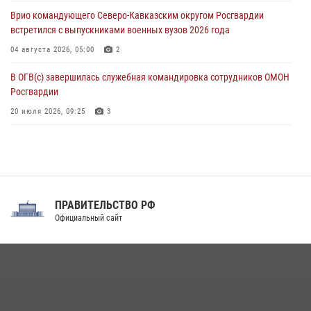
немецко‑фашистских захватчиков
Врио командующего Северо-Кавказским округом Росгвардии
05 августа 2026, 12:13
1
встретился с выпускниками военных вузов 2026 года
04 августа 2026, 05:00
2
В ОГВ(с) завершилась служебная командировка сотрудников ОМОН
Росгвардии
20 июля 2026, 09:25
3
Директор Росгвардии Герой России генерал армии Виктор Золотов
поздравил специалистов подразделений тыла с профессиональным
праздником
31 июля 2026, 21:01
ПРАВИТЕЛЬСТВО РФ
Праздник «Один день с Росгвардией» к 105-летию Центрального
Официальный сайт
округа прошел на Поклонной горе
18 июля 2026, 13:43
15
1
При силовой поддержке СОБР Росгвардии в Иркутской области
повели рейды по соблюдению миграционного законодательства
(видео)