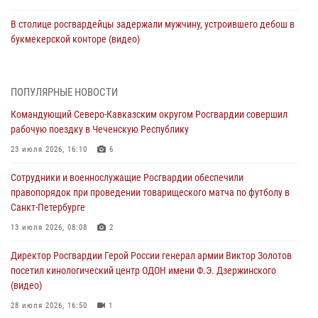
В столице росгвардейцы задержали мужчину, устроившего дебош в
букмекерской конторе (видео)
05 августа 2026, 13:25
1
В Удмуртии при силовой поддержке спецназа Росгвардии
ПОПУЛЯРНЫЕ НОВОСТИ
задержаны подозреваемые в мошенничестве под видом оказания
Командующий Северо-Кавказским округом Росгвардии совершил
оздоровительных услуг (видео)
рабочую поездку в Чеченскую Республику
05 августа 2026, 13:20
1
1
23 июля 2026, 16:10
6
В Москве дети сотрудников и военнослужащих Росгвардии
Сотрудники и военнослужащие Росгвардии обеспечили
посетили мастер-класс по художественной гимнастике
правопорядок при проведении товарищеского матча по футболу в
05 августа 2026, 13:00
3
Санкт-Петербурге
Офицеры Росгвардии и ветераны войск правопорядка почтили
13 июля 2026, 08:08
2
память генерала армии Ивана Кирилловича Яковлева
Директор Росгвардии Герой России генерал армии Виктор Золотов
05 августа 2026, 12:40
6
посетил кинологический центр ОДОН имени Ф.Э. Дзержинского
(видео)
Росгвардейцы приняли участие в акции «Волна памяти»,
посвящённой 83‑й годовщине освобождения Белгорода от
28 июля 2026, 16:50
1