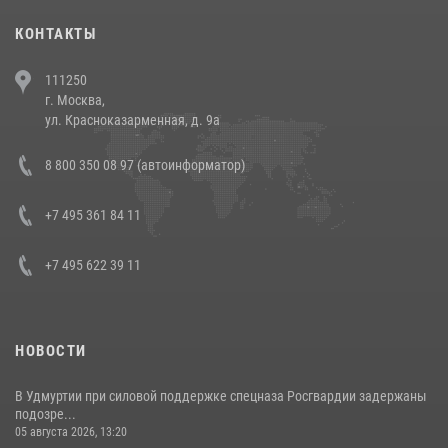
30 июля 2026, 08:00
1
КОНТАКТЫ
В Челябинске росгвардейцы задержали злоумышленников,
111250
напавших на бригаду скорой помощи (видео)
г. Москва,
14 июля 2026, 12:20
1
ул. Красноказарменная, д. 9а
В Росгвардии прошла военно-научная конференция по обобщению
8 800 350 08 97 (автоинформатор)
боевого опыта
08 июля 2026, 07:01
+7 495 361 84 11
+7 495 622 39 11
НОВОСТИ
В Удмуртии при силовой поддержке спецназа Росгвардии задержаны
подозре...
05 августа 2026, 13:20