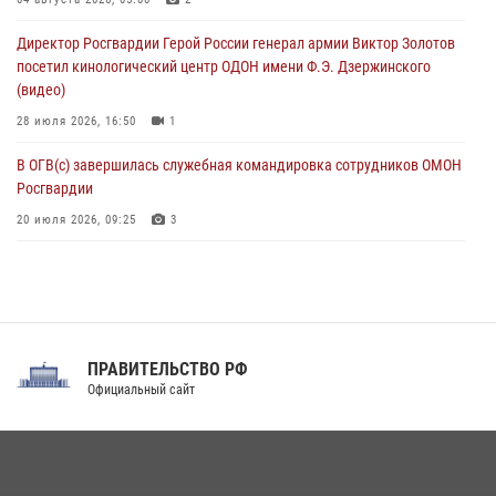
В Зауралье при содействии СОБР Росгвардии ликвидирована
Директор Росгвардии Герой России генерал армии Виктор Золотов
крупная нарколаборатория
посетил кинологический центр ОДОН имени Ф.Э. Дзержинского
06 августа 2026, 11:27
(видео)
28 июля 2026, 16:50
1
В ОГВ(с) завершилась служебная командировка сотрудников ОМОН
Росгвардии
20 июля 2026, 09:25
3
Директор Росгвардии Герой России генерал армии Виктор Золотов
поздравил специалистов подразделений тыла с профессиональным
праздником
31 июля 2026, 21:01
ПРАВИТЕЛЬСТВО РФ
Праздник «Один день с Росгвардией» к 105-летию Центрального
Официальный сайт
округа прошел на Поклонной горе
18 июля 2026, 13:43
15
1
При силовой поддержке СОБР Росгвардии в Иркутской области