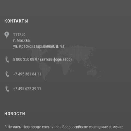
повели рейды по соблюдению миграционного законодательства
(видео)
30 июля 2026, 08:00
1
КОНТАКТЫ
В Челябинске росгвардейцы задержали злоумышленников,
111250
напавших на бригаду скорой помощи (видео)
г. Москва,
14 июля 2026, 12:20
1
ул. Красноказарменная, д. 9а
В Росгвардии прошла военно-научная конференция по обобщению
8 800 350 08 97 (автоинформатор)
боевого опыта
08 июля 2026, 07:01
+7 495 361 84 11
+7 495 622 39 11
НОВОСТИ
В Нижнем Новгороде состоялось Всероссийское совещание-семинар