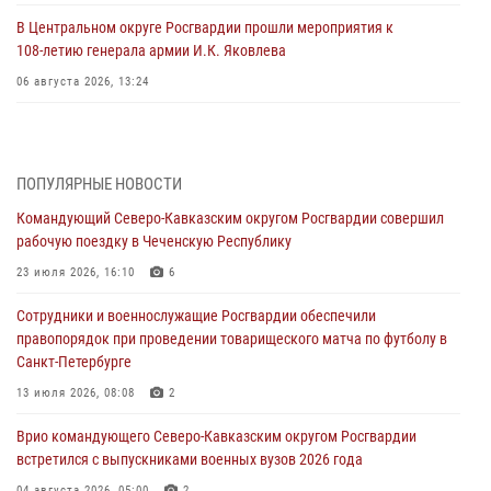
В Центральном округе Росгвардии прошли мероприятия к
108‑летию генерала армии И.К. Яковлева
06 августа 2026, 13:24
Росгвардейцы задержали мужчину, открывшего стрельбу в
Подмосковье (видео)
06 августа 2026, 12:35
1
ПОПУЛЯРНЫЕ НОВОСТИ
Командующий Северо-Кавказским округом Росгвардии совершил
Росгвардейцы провели выставку вооружения для участников сбора
рабочую поездку в Чеченскую Республику
«Гвардеец» в Пензе (видео)
23 июля 2026, 16:10
6
06 августа 2026, 12:00
2
1
Сотрудники и военнослужащие Росгвардии обеспечили
В Курске росгвардейцы приняли участие в митинге, посвященном
правопорядок при проведении товарищеского матча по футболу в
второй годовщине вторжения ВСУ на территорию области
Санкт-Петербурге
06 августа 2026, 11:56
4
13 июля 2026, 08:08
2
В Санкт-Петербурге наряд Росгвардии задержал правонарушителя,
Врио командующего Северо-Кавказским округом Росгвардии
угрожавшего подростку травматическим пистолетом
встретился с выпускниками военных вузов 2026 года
06 августа 2026, 11:33
1
04 августа 2026, 05:00
2