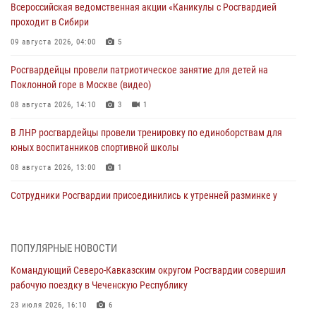
Всероссийская ведомственная акции «Каникулы с Росгвардией
проходит в Сибири
09 августа 2026, 04:00
5
Росгвардейцы провели патриотическое занятие для детей на
Поклонной горе в Москве (видео)
08 августа 2026, 14:10
3
1
В ЛНР росгвардейцы провели тренировку по единоборствам для
юных воспитанников спортивной школы
08 августа 2026, 13:00
1
Сотрудники Росгвардии присоединились к утренней разминке у
стен музея истории космонавтики в Калуге
08 августа 2026, 09:29
2
ПОПУЛЯРНЫЕ НОВОСТИ
В Северо-Западном округе Росгвардии продолжаются мероприятия
Командующий Северо-Кавказским округом Росгвардии совершил
в честь юбилея ведомства
рабочую поездку в Чеченскую Республику
08 августа 2026, 09:03
1
23 июля 2026, 16:10
6