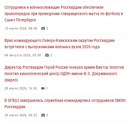
Росгвардейцы в ЛНР совершенствуют навыки тактической
Сотрудники и военнослужащие Росгвардии обеспечили
медицины с учетом опыта СВО
правопорядок при проведении товарищеского матча по футболу в
08 августа 2026, 09:00
2
Санкт-Петербурге
Военнослужащие Софринской бригады Росгвардии встретились с
13 июля 2026, 08:08
2
участником патриотического проекта «Дорогой Ломоносова —
Врио командующего Северо-Кавказским округом Росгвардии
дорогой к Победе в СВО» (видео)
встретился с выпускниками военных вузов 2026 года
08 августа 2026, 07:00
2
1
04 августа 2026, 05:00
2
В Кабардино-Балкарии сотрудники Росгвардии провели турнир по
Директор Росгвардии Герой России генерал армии Виктор Золотов
настольному теннису ко Дню физкультурника
посетил кинологический центр ОДОН имени Ф.Э. Дзержинского
08 августа 2026, 07:00
(видео)
28 июля 2026, 16:50
1
В ОГВ(с) завершилась служебная командировка сотрудников ОМОН
Росгвардии
20 июля 2026, 09:25
3
Директор Росгвардии Герой России генерал армии Виктор Золотов
поздравил специалистов подразделений тыла с профессиональным