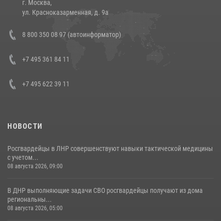
г. Москва,
14 июля 2026, 12:20
1
ул. Красноказарменная, д. 9а
Состоялась рабочая встреча директора Росгвардии Героя России
8 800 350 08 97 (автоинформатор)
генерала армии Виктора Золотова с заместителем полномочного
представителя Президента Российской Федерации в Северо-
Кавказском федеральном округе Виталием Кузнецовым
+7 495 361 84 11
30 июля 2026, 15:35
4
+7 495 622 39 11
НОВОСТИ
Росгвардейцы в ЛНР совершенствуют навыки тактической медицины
с учетом...
08 августа 2026, 09:00
В ДНР выполняющие задачи СВО росгвардейцы получают из дома
региональны...
08 августа 2026, 05:00