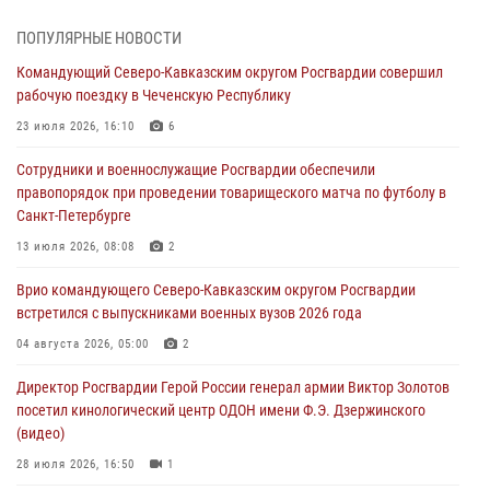
08 августа 2026, 07:00
ПОПУЛЯРНЫЕ НОВОСТИ
В Кабардино-Балкарии сотрудники Росгвардии провели турнир по
Командующий Северо-Кавказским округом Росгвардии совершил
настольному теннису ко Дню физкультурника
рабочую поездку в Чеченскую Республику
08 августа 2026, 07:00
23 июля 2026, 16:10
6
В Москве росгвардейцы оказали помощь медикам и девушке с
Сотрудники и военнослужащие Росгвардии обеспечили
ограниченными возможностями здоровья (видео)
правопорядок при проведении товарищеского матча по футболу в
08 августа 2026, 06:32
1
Санкт-Петербурге
Спецназ Росгвардии в Марий Эл почтил память товарища на
13 июля 2026, 08:08
2
тактическом турнире (видео)
Врио командующего Северо-Кавказским округом Росгвардии
08 августа 2026, 06:15
9
1
встретился с выпускниками военных вузов 2026 года
День физкультурника в Уральском округе Росгвардии отметили
04 августа 2026, 05:00
2
турнирами, мастер-классами и легкоатлетическими забегами
Директор Росгвардии Герой России генерал армии Виктор Золотов
08 августа 2026, 06:03
9
посетил кинологический центр ОДОН имени Ф.Э. Дзержинского
(видео)
28 июля 2026, 16:50
1