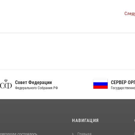
След
ет Федерации
СЕРВЕР ОРГАНОВ
рального Собрания РФ
Государственной власти РФ
И
НАВИГАЦИЯ
овгороде состоялось
Главная