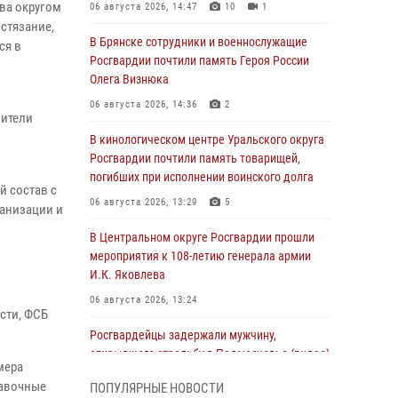
ва округом
06 августа 2026, 14:47
10
1
стязание,
В Брянске сотрудники и военнослужащие
ся в
Росгвардии почтили память Героя России
Олега Визнюка
06 августа 2026, 14:36
2
вители
В кинологическом центре Уральского округа
Росгвардии почтили память товарищей,
погибших при исполнении воинского долга
й состав с
06 августа 2026, 13:29
5
ганизации и
В Центральном округе Росгвардии прошли
мероприятия к 108‑летию генерала армии
И.К. Яковлева
06 августа 2026, 13:24
сти, ФСБ
Росгвардейцы задержали мужчину,
открывшего стрельбу в Подмосковье (видео)
мера
06 августа 2026, 12:35
1
тавочные
ПОПУЛЯРНЫЕ НОВОСТИ