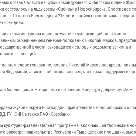
ьных органов власти на Кубок командующего Сибирским ордена Жуко
ии состоялось на льду арены «Сибирь» в Новосибирске. Спортивное со
нное к 10-летию Росгвардии и 215-летию войск правопорядка, продлит
етырёх дней.
нии открытия турнира приняли участие командующий оперативно-
иальным объединением генерал-полковник Николай Марков, предста
государственной власти, руководители силовых ведомств региона и
нных организаций.
ственном слове генерал-полковник Николай Марков поздравил личны
 Федерации, а также поблагодарил всех, кто оказал поддержку в ор
 а болельщикам — хорошего настроения. Вперёд, в добрый путь!», —
ордена Жукова округа Росгвардии, правительства Новосибирской обла
ВД, ГУФСИН, а также ПАО «Сбербанк».
на культурно-развлекательная программа, включающая творческие но
ого оркестра правительства Республики Тыва, детские площадки, выс