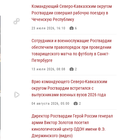
Росгвардейцы провели выставку вооружения
Командующий Северо-Кавказским округом
для участников сбора «Гвардеец» в Пензе
Росгвардии совершил рабочую поездку в
(видео)
Чеченскую Республику
06 августа 2026, 12:00
2
1
23 июля 2026, 16:10
6
В Курске росгвардейцы приняли участие в
Сотрудники и военнослужащие Росгвардии
митинге, посвященном второй годовщине
обеспечили правопорядок при проведении
вторжения ВСУ на территорию области
товарищеского матча по футболу в Санкт-
Петербурге
06 августа 2026, 11:56
4
13 июля 2026, 08:08
2
В Санкт-Петербурге наряд Росгвардии
задержал правонарушителя, угрожавшего
Врио командующего Северо-Кавказским
подростку травматическим пистолетом
округом Росгвардии встретился с
выпускниками военных вузов 2026 года
06 августа 2026, 11:33
1
04 августа 2026, 05:00
2
В Зауралье при содействии СОБР Росгвардии
ликвидирована крупная нарколаборатория
Директор Росгвардии Герой России генерал
армии Виктор Золотов посетил
06 августа 2026, 11:27
кинологический центр ОДОН имени Ф.Э.
Дзержинского (видео)
В Москве росгвардейцы задержали троих