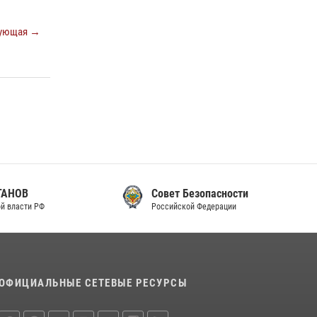
законодательства (видео)
ующая →
30 июля 2026, 08:00
1
В Челябинске росгвардейцы задержали
злоумышленников, напавших на бригаду
скорой помощи (видео)
14 июля 2026, 12:20
1
В Росгвардии прошла военно-научная
конференция по обобщению боевого опыта
08 июля 2026, 07:01
Совет Безопасности
Российской Федерации
ОФИЦИАЛЬНЫЕ СЕТЕВЫЕ РЕСУРСЫ