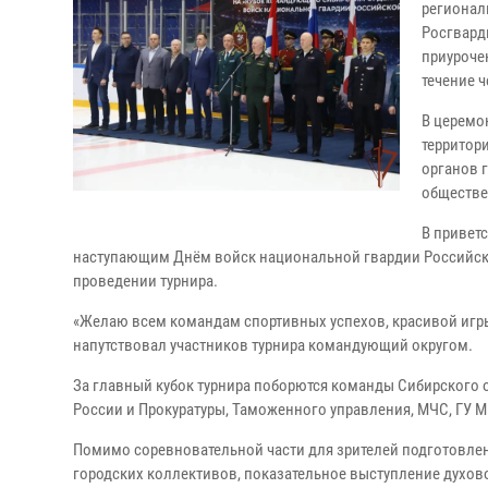
регионал
Росгвард
приуроче
течение ч
В церемо
территор
органов 
обществе
В привет
наступающим Днём войск национальной гвардии Российской
проведении турнира.
«Желаю всем командам спортивных успехов, красивой игры,
напутствовал участников турнира командующий округом.
За главный кубок турнира поборются команды Сибирского 
России и Прокуратуры, Таможенного управления, МЧС, ГУ М
Помимо соревновательной части для зрителей подготовле
городских коллективов, показательное выступление духов