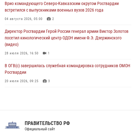
Врио командующего Северо-Кавказским округом Росгвардии
08 августа 2026, 07:00
встретился с выпускниками военных вузов 2026 года
В Москве росгвардейцы оказали помощь медикам и девушке с
04 августа 2026, 05:00
2
ограниченными возможностями здоровья (видео)
Директор Росгвардии Герой России генерал армии Виктор Золотов
08 августа 2026, 06:32
1
посетил кинологический центр ОДОН имени Ф.Э. Дзержинского
(видео)
28 июля 2026, 16:50
1
В ОГВ(с) завершилась служебная командировка сотрудников ОМОН
Росгвардии
20 июля 2026, 09:25
3
Директор Росгвардии Герой России генерал армии Виктор Золотов
поздравил специалистов подразделений тыла с профессиональным
праздником
31 июля 2026, 21:01
ПРАВИТЕЛЬСТВО РФ
Праздник «Один день с Росгвардией» к 105-летию Центрального
Официальный сайт
округа прошел на Поклонной горе