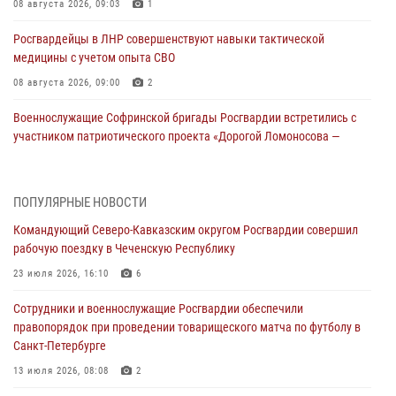
08 августа 2026, 09:03
1
Росгвардейцы в ЛНР совершенствуют навыки тактической
медицины с учетом опыта СВО
08 августа 2026, 09:00
2
Военнослужащие Софринской бригады Росгвардии встретились с
участником патриотического проекта «Дорогой Ломоносова —
дорогой к Победе в СВО» (видео)
08 августа 2026, 07:00
2
1
ПОПУЛЯРНЫЕ НОВОСТИ
Росгвардейцы обеспечили безопасность «Поезда Победы» в
Командующий Северо-Кавказским округом Росгвардии совершил
Кузбассе
рабочую поездку в Чеченскую Республику
08 августа 2026, 07:00
23 июля 2026, 16:10
6
В Кабардино-Балкарии сотрудники Росгвардии провели турнир по
Сотрудники и военнослужащие Росгвардии обеспечили
настольному теннису ко Дню физкультурника
правопорядок при проведении товарищеского матча по футболу в
08 августа 2026, 07:00
Санкт-Петербурге
ОМОН «Ойрат» Управления Росгвардии по Республике Калмыкия
13 июля 2026, 08:08
2
исполнилось 20 лет