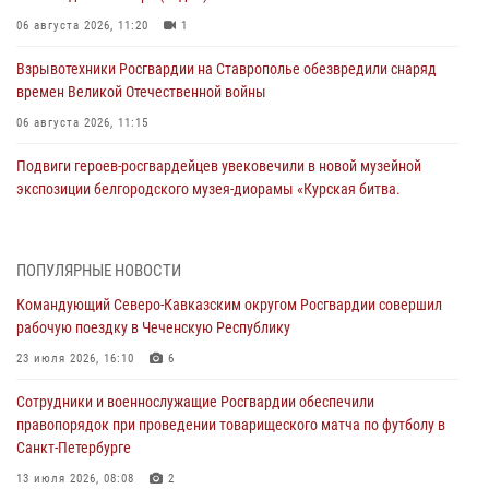
06 августа 2026, 11:20
1
Взрывотехники Росгвардии на Ставрополье обезвредили снаряд
времен Великой Отечественной войны
06 августа 2026, 11:15
Подвиги героев‑росгвардейцев увековечили в новой музейной
экспозиции белгородского музея‑диорамы «Курская битва.
Белгородское направление»
06 августа 2026, 10:30
3
ПОПУЛЯРНЫЕ НОВОСТИ
Охрану общественного порядка и безопасность на футбольном
Командующий Северо-Кавказским округом Росгвардии совершил
матче в Москве обеспечила Росгвардия (видео)
рабочую поездку в Чеченскую Республику
06 августа 2026, 10:13
1
23 июля 2026, 16:10
6
Подозреваемые в незаконном обороте запрещенных веществ
Сотрудники и военнослужащие Росгвардии обеспечили
задержаны в Дагестане при силовой поддержке Росгвардии
правопорядок при проведении товарищеского матча по футболу в
06 августа 2026, 09:00
Санкт-Петербурге
В Югре при силовой поддержке ОМОН Росгвардии задержаны
13 июля 2026, 08:08
2