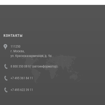
округа прошел на Поклонной горе
18 июля 2026, 13:43
15
1
При силовой поддержке СОБР Росгвардии в Иркутской области
повели рейды по соблюдению миграционного законодательства
(видео)
30 июля 2026, 08:00
1
КОНТАКТЫ
В Челябинске росгвардейцы задержали злоумышленников,
111250
напавших на бригаду скорой помощи (видео)
г. Москва,
14 июля 2026, 12:20
1
ул. Красноказарменная, д. 9а
В Росгвардии прошла военно-научная конференция по обобщению
8 800 350 08 97 (автоинформатор)
боевого опыта
08 июля 2026, 07:01
+7 495 361 84 11
+7 495 622 39 11