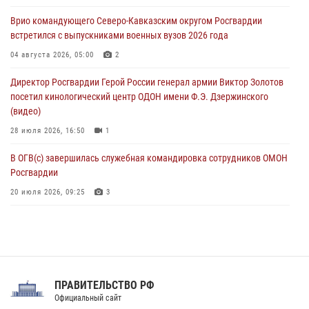
подозреваемые в страховом мошенничестве
Врио командующего Северо-Кавказским округом Росгвардии
06 августа 2026, 08:56
2
1
встретился с выпускниками военных вузов 2026 года
Офицер СОБР Росгвардии выступил на окружном юнармейском
04 августа 2026, 05:00
2
форуме в Астрахани
Директор Росгвардии Герой России генерал армии Виктор Золотов
06 августа 2026, 08:27
3
посетил кинологический центр ОДОН имени Ф.Э. Дзержинского
(видео)
28 июля 2026, 16:50
1
В ОГВ(с) завершилась служебная командировка сотрудников ОМОН
Росгвардии
20 июля 2026, 09:25
3
Директор Росгвардии Герой России генерал армии Виктор Золотов
поздравил специалистов подразделений тыла с профессиональным
праздником
31 июля 2026, 21:01
ПРАВИТЕЛЬСТВО РФ
Праздник «Один день с Росгвардией» к 105-летию Центрального
Официальный сайт