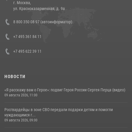
г. Москва,
14 июля 2026, 12:20
1
ул. Красноказарменная, д. 9а
Состоялась рабочая встреча директора Росгвардии Героя России
8 800 350 08 97 (автоинформатор)
генерала армии Виктора Золотова с заместителем полномочного
представителя Президента Российской Федерации в Северо-
Кавказском федеральном округе Виталием Кузнецовым
+7 495 361 84 11
30 июля 2026, 15:35
4
+7 495 622 39 11
НОВОСТИ
«Я расскажу вам о Герое»: подвиг Героя России Сергея Перца (видео)
09 августа 2026, 11:00
Росгвардейцы в зоне СВО передали подарки детям и помогли
нуждающимся г...
09 августа 2026, 09:00