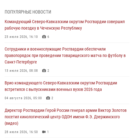
В Центральных регионах России продолжается ведомственная
ПОПУЛЯРНЫЕ НОВОСТИ
акция «Каникулы с Росгвардией»
Командующий Северо-Кавказским округом Росгвардии совершил
09 августа 2026, 08:00
8
рабочую поездку в Чеченскую Республику
В Чеченской Республике пожарные расчеты Росгвардии и МЧС
23 июля 2026, 16:10
6
отработали межведомственное взаимодействие
Сотрудники и военнослужащие Росгвардии обеспечили
09 августа 2026, 08:00
2
правопорядок при проведении товарищеского матча по футболу в
Санкт-Петербурге
В Кузбассе росгвардейцы помогли вернуть горожанке пропавшую
мать
13 июля 2026, 08:08
2
09 августа 2026, 07:00
Врио командующего Северо-Кавказским округом Росгвардии
встретился с выпускниками военных вузов 2026 года
Лучшие футбольные команды Южного округа Росгвардии
определили на Кубани
04 августа 2026, 05:00
2
09 августа 2026, 07:00
Директор Росгвардии Герой России генерал армии Виктор Золотов
посетил кинологический центр ОДОН имени Ф.Э. Дзержинского
(видео)
28 июля 2026, 16:50
1