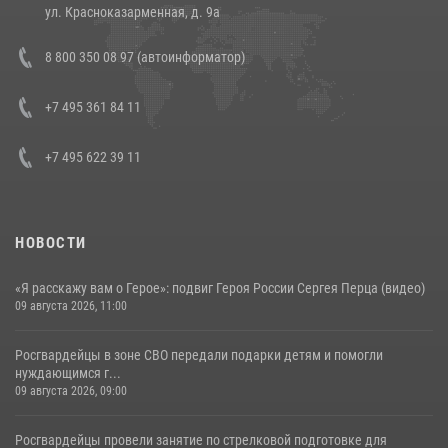
14 июля 2026, 12:20
1
ул. Красноказарменная, д. 9а
Состоялась рабочая встреча директора Росгвардии Героя России
8 800 350 08 97 (автоинформатор)
генерала армии Виктора Золотова с заместителем полномочного
представителя Президента Российской Федерации в Северо-
Кавказском федеральном округе Виталием Кузнецовым
+7 495 361 84 11
30 июля 2026, 15:35
4
+7 495 622 39 11
НОВОСТИ
«Я расскажу вам о Герое»: подвиг Героя России Сергея Перца (видео)
09 августа 2026, 11:00
Росгвардейцы в зоне СВО передали подарки детям и помогли
нуждающимся г...
09 августа 2026, 09:00
Росгвардейцы провели занятие по стрелковой подготовке для