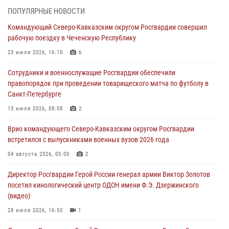
В Центральных регионах России продолжается ведомственная
ПОПУЛЯРНЫЕ НОВОСТИ
акция «Каникулы с Росгвардией»
Командующий Северо-Кавказским округом Росгвардии совершил
09 августа 2026, 08:00
8
рабочую поездку в Чеченскую Республику
В Чеченской Республике пожарные расчеты Росгвардии и МЧС
23 июля 2026, 16:10
6
отработали межведомственное взаимодействие
Сотрудники и военнослужащие Росгвардии обеспечили
09 августа 2026, 08:00
2
правопорядок при проведении товарищеского матча по футболу в
Санкт-Петербурге
Лучшие футбольные команды Южного округа Росгвардии
определили на Кубани
13 июля 2026, 08:08
2
09 августа 2026, 07:00
Врио командующего Северо-Кавказским округом Росгвардии
встретился с выпускниками военных вузов 2026 года
В Кузбассе росгвардейцы помогли вернуть горожанке пропавшую
мать
04 августа 2026, 05:00
2
09 августа 2026, 07:00
Директор Росгвардии Герой России генерал армии Виктор Золотов
посетил кинологический центр ОДОН имени Ф.Э. Дзержинского
(видео)
28 июля 2026, 16:50
1