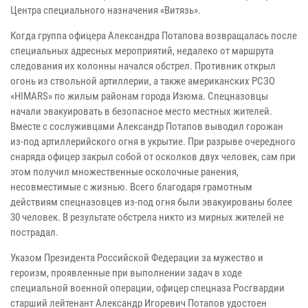
Центра специального назначения «Витязь».
Когда группа офицера Александра Потапова возвращалась после
специальных адресных мероприятий, недалеко от маршрута
следования их колонны начался обстрел. Противник открыл
огонь из ствольной артиллерии, а также американских РСЗО
«HIMARS» по жилым районам города Изюма. Спецназовцы
начали эвакуировать в безопасное место местных жителей.
Вместе с сослуживцами Александр Потапов выводил горожан
из-под артиллерийского огня в укрытие. При разрыве очередного
снаряда офицер закрыл собой от осколков двух человек, сам при
этом получил множественные осколочные ранения,
несовместимые с жизнью. Всего благодаря грамотным
действиям спецназовцев из-под огня были эвакуированы более
30 человек. В результате обстрела никто из мирных жителей не
пострадал.
Указом Президента Российской Федерации за мужество и
героизм, проявленные при выполнении задач в ходе
специальной военной операции, офицер спецназа Росгвардии
старший лейтенант Александр Игоревич Потапов удостоен