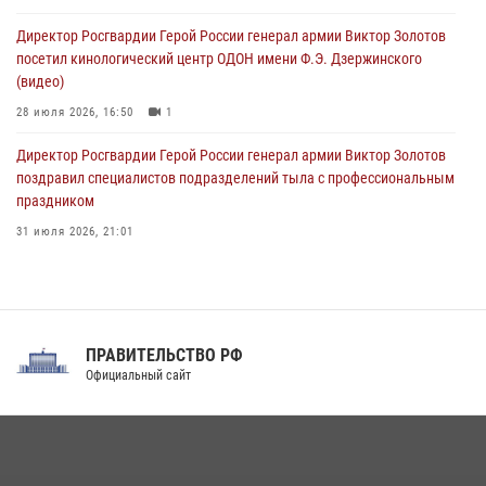
09 августа 2026, 07:00
Директор Росгвардии Герой России генерал армии Виктор Золотов
посетил кинологический центр ОДОН имени Ф.Э. Дзержинского
(видео)
28 июля 2026, 16:50
1
Директор Росгвардии Герой России генерал армии Виктор Золотов
поздравил специалистов подразделений тыла с профессиональным
праздником
31 июля 2026, 21:01
В ОГВ(с) завершилась служебная командировка сотрудников ОМОН
Росгвардии
20 июля 2026, 09:25
3
ПРАВИТЕЛЬСТВО РФ
Праздник «Один день с Росгвардией» к 105-летию Центрального
Официальный сайт
округа прошел на Поклонной горе
18 июля 2026, 13:43
15
1
При силовой поддержке СОБР Росгвардии в Иркутской области