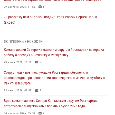
09 августа 2026, 11:12
6
«Я расскажу вам о Герое»: подвиг Героя России Сергея Перца
(видео)
09 августа 2026, 11:00
1
Росгвардейцы в зоне СВО передали подарки детям и помогли
ПОПУЛЯРНЫЕ НОВОСТИ
нуждающимся гражданам
Командующий Северо-Кавказским округом Росгвардии совершил
09 августа 2026, 09:00
рабочую поездку в Чеченскую Республику
В Чеченской Республике пожарные расчеты Росгвардии и МЧС
23 июля 2026, 16:10
6
отработали межведомственное взаимодействие
Сотрудники и военнослужащие Росгвардии обеспечили
09 августа 2026, 08:00
2
правопорядок при проведении товарищеского матча по футболу в
Санкт-Петербурге
В Центральных регионах России продолжается ведомственная
акция «Каникулы с Росгвардией»
13 июля 2026, 08:08
2
09 августа 2026, 08:00
8
Врио командующего Северо-Кавказским округом Росгвардии
встретился с выпускниками военных вузов 2026 года
В Кузбассе росгвардейцы помогли вернуть горожанке пропавшую
мать
04 августа 2026, 05:00
2