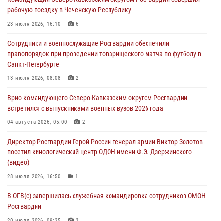
06 августа 2026, 14:36
2
рабочую поездку в Чеченскую Республику
В кинологическом центре Уральского округа Росгвардии почтили
23 июля 2026, 16:10
6
память товарищей, погибших при исполнении воинского долга
Сотрудники и военнослужащие Росгвардии обеспечили
06 августа 2026, 13:29
5
правопорядок при проведении товарищеского матча по футболу в
Санкт-Петербурге
В Центральном округе Росгвардии прошли мероприятия к
108‑летию генерала армии И.К. Яковлева
13 июля 2026, 08:08
2
06 августа 2026, 13:24
Врио командующего Северо-Кавказским округом Росгвардии
встретился с выпускниками военных вузов 2026 года
Росгвардейцы задержали мужчину, открывшего стрельбу в
Подмосковье (видео)
04 августа 2026, 05:00
2
06 августа 2026, 12:35
1
Директор Росгвардии Герой России генерал армии Виктор Золотов
посетил кинологический центр ОДОН имени Ф.Э. Дзержинского
Росгвардейцы провели выставку вооружения для участников сбора
(видео)
«Гвардеец» в Пензе (видео)
28 июля 2026, 16:50
1
06 августа 2026, 12:00
2
1
В ОГВ(с) завершилась служебная командировка сотрудников ОМОН
Росгвардии
20 июля 2026, 09:25
3