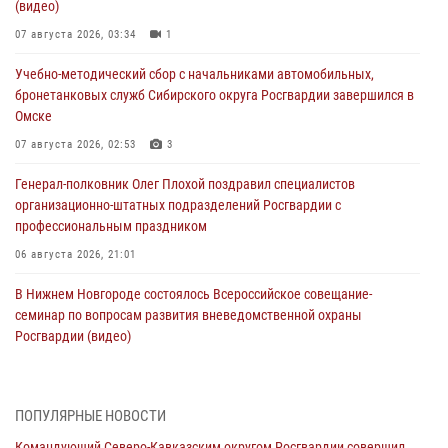
(видео)
07 августа 2026, 03:34
1
Учебно-методический сбор с начальниками автомобильных,
бронетанковых служб Сибирского округа Росгвардии завершился в
Омске
07 августа 2026, 02:53
3
Генерал-полковник Олег Плохой поздравил специалистов
организационно-штатных подразделений Росгвардии с
профессиональным праздником
06 августа 2026, 21:01
В Нижнем Новгороде состоялось Всероссийское совещание-
семинар по вопросам развития вневедомственной охраны
Росгвардии (видео)
06 августа 2026, 14:47
10
1
В Брянске сотрудники и военнослужащие Росгвардии почтили
ПОПУЛЯРНЫЕ НОВОСТИ
память Героя России Олега Визнюка
Командующий Северо-Кавказским округом Росгвардии совершил