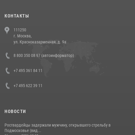
(видео)
30 июля 2026, 08:00
1
КОНТАКТЫ
В Челябинске росгвардейцы задержали злоумышленников,
111250
напавших на бригаду скорой помощи (видео)
г. Москва,
14 июля 2026, 12:20
1
ул. Красноказарменная, д. 9а
В Росгвардии прошла военно-научная конференция по обобщению
8 800 350 08 97 (автоинформатор)
боевого опыта
08 июля 2026, 07:01
+7 495 361 84 11
+7 495 622 39 11
НОВОСТИ
Росгвардейцы задержали мужчину, открывшего стрельбу в
Подмосковье (вид...