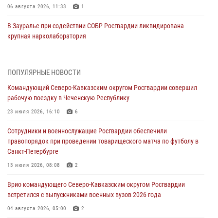
06 августа 2026, 11:33
1
В Зауралье при содействии СОБР Росгвардии ликвидирована
крупная нарколаборатория
06 августа 2026, 11:27
В Москве росгвардейцы задержали троих мужчин, устроивших
ПОПУЛЯРНЫЕ НОВОСТИ
пьяный дебош в баре (видео)
Командующий Северо-Кавказским округом Росгвардии совершил
06 августа 2026, 11:20
1
рабочую поездку в Чеченскую Республику
Взрывотехники Росгвардии на Ставрополье обезвредили снаряд
23 июля 2026, 16:10
6
времен Великой Отечественной войны
Сотрудники и военнослужащие Росгвардии обеспечили
06 августа 2026, 11:15
правопорядок при проведении товарищеского матча по футболу в
Санкт-Петербурге
Подвиги героев‑росгвардейцев увековечили в новой музейной
экспозиции белгородского музея‑диорамы «Курская битва.
13 июля 2026, 08:08
2
Белгородское направление»
Врио командующего Северо-Кавказским округом Росгвардии
06 августа 2026, 10:30
3
встретился с выпускниками военных вузов 2026 года
Охрану общественного порядка и безопасность на футбольном
04 августа 2026, 05:00
2