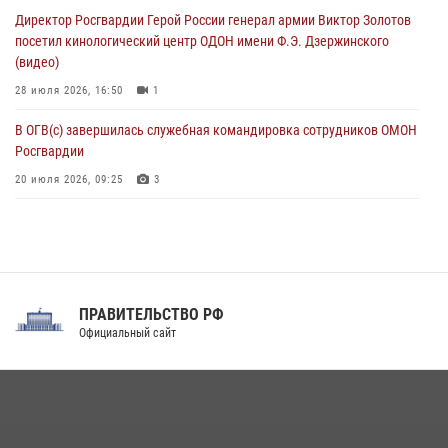
матче в Москве обеспечила Росгвардия (видео)
Директор Росгвардии Герой России генерал армии Виктор Золотов
06 августа 2026, 10:13
1
посетил кинологический центр ОДОН имени Ф.Э. Дзержинского
(видео)
28 июля 2026, 16:50
1
В ОГВ(с) завершилась служебная командировка сотрудников ОМОН
Росгвардии
20 июля 2026, 09:25
3
Директор Росгвардии Герой России генерал армии Виктор Золотов
поздравил специалистов подразделений тыла с профессиональным
праздником
31 июля 2026, 21:01
ПРАВИТЕЛЬСТВО РФ
Праздник «Один день с Росгвардией» к 105-летию Центрального
Официальный сайт
округа прошел на Поклонной горе
18 июля 2026, 13:43
15
1
При силовой поддержке СОБР Росгвардии в Иркутской области
повели рейды по соблюдению миграционного законодательства