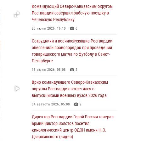
Командующий Северо-Кавказским округом
Юные гости из летних лагерей посетили
Росгвардии совершил рабочую поездку в
кинологический центр Росгвардии (видео)
Чеченскую Республику
07 августа 2026, 12:20
3
1
23 июля 2026, 16:10
6
Представители ФСБ России по Уральскому
Сотрудники и военнослужащие Росгвардии
округу Росгвардии и ветераны военной
обеспечили правопорядок при проведении
контрразведки почтили память Николая
товарищеского матча по футболу в Санкт-
Кузнецова
Петербурге
07 августа 2026, 12:00
4
13 июля 2026, 08:08
2
Ветеран войск правопорядка генерал-майор
Врио командующего Северо-Кавказским
Иван Пияшев – герой выпуска «Легенды
округом Росгвардии встретился с
армии с Александром Маршалом»
выпускниками военных вузов 2026 года
07 августа 2026, 12:00
04 августа 2026, 05:00
2
Росгвардейцы пресекли попытку руферов
Директор Росгвардии Герой России генерал
подняться на крышу Смольного собора в
армии Виктор Золотов посетил
Санкт-Петербурге (видео)
кинологический центр ОДОН имени Ф.Э.
Дзержинского (видео)
07 августа 2026, 11:34
3
1