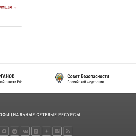
законодательства (видео)
ующая →
30 июля 2026, 08:00
1
В Челябинске росгвардейцы задержали
злоумышленников, напавших на бригаду
скорой помощи (видео)
14 июля 2026, 12:20
1
В Росгвардии прошла военно-научная
конференция по обобщению боевого опыта
08 июля 2026, 07:01
Совет Безопасности
Российской Федерации
ОФИЦИАЛЬНЫЕ СЕТЕВЫЕ РЕСУРСЫ