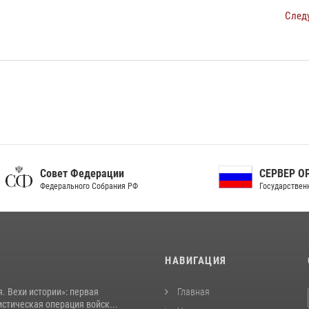
След
ет Федерации
СЕРВЕР ОРГАНОВ
рального Собрания РФ
Государственной власти РФ
И
НАВИГАЦИЯ
. Вехи истории»: первая
Главная
стическая операция войск...