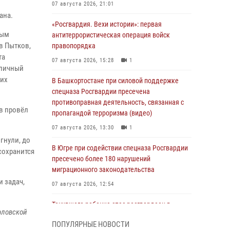
07 августа 2026, 21:01
ана.
«Росгвардия. Вехи истории»: первая
ным
антитеррористическая операция войск
в Пытков,
правопорядка
та
07 августа 2026, 15:28
1
 личный
ших
В Башкортостане при силовой поддержке
спецназа Росгвардии пресечена
противоправная деятельность, связанная с
в провёл
пропагандой терроризма (видео)
07 августа 2026, 13:30
1
гнули, до
В Югре при содействии спецназа Росгвардии
сохранится
пресечено более 180 нарушений
миграционного законодательства
 задач,
07 августа 2026, 12:54
Тонувшего ребенка спас росгвардеец в
Орловской
Краснодарском крае
ПОПУЛЯРНЫЕ НОВОСТИ
07 августа 2026, 12:37