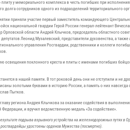
 плиту у мемориального комплекса в честь погибших при исполнения
го долга сотрудников одного из подразделений территориального орг
иятии приняли участие первый заместитель командующего Централь
войск национальной гвардии Герой России генерал-лейтенант Вячесла
ор Орловской области Андрей Клычков, председатель областного сове
 депутатов Леонид Музалевский, представители духовенства, а также
егионального управления Росгвардии, родственники и коллеги погиб
ков.
ю освещения поклонного креста и плиты с именами погибших бойцо
нется в нашей памяти. В тот роковой день они не отступили и не дро
исаны золотыми буквами в историю России, а память о них навсегда 
еслав Пытков.
лаву региона Андрея Клычкова за оказание содействия в выполнении
 Федерации, и вручил ведомственную медаль «За содействие».
в результате подрыва взрывного устройства на железнодорожных путях в 
 росгвардейцы удостоены орденов Мужества (посмертно).