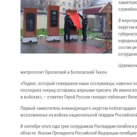
памятную
служебно
В меропр
округом 
губернат
народных
состав р
сотрудни
Церемони
митрополит Орловский и Болховский Тихон.
«Подвиг, который совершили наши сослуживцы, навечно оста
последних секунд оставаясь верными присяге. Их имена вп
в войсках», – отметил Герой России генерал-лейтенант Вяч
Первый заместитель командующего округом поблагодарил г
возложенных на войска национальной гвардии Российской
В сентябре этого года трое сотрудников Росгвардии погибли 
области. Указом Президента Российской Федерации погибшие