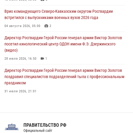
настольному теннису ко Дню физкультурника
Врио командующего Северо-Кавказским округом Росгвардии
08 августа 2026, 07:00
встретился с выпускниками военных вузов 2026 года
В Москве росгвардейцы оказали помощь медикам и девушке с
04 августа 2026, 05:00
2
ограниченными возможностями здоровья (видео)
Директор Росгвардии Герой России генерал армии Виктор Золотов
08 августа 2026, 06:32
1
посетил кинологический центр ОДОН имени Ф.Э. Дзержинского
(видео)
28 июля 2026, 16:50
1
Директор Росгвардии Герой России генерал армии Виктор Золотов
поздравил специалистов подразделений тыла с профессиональным
праздником
31 июля 2026, 21:01
В ОГВ(с) завершилась служебная командировка сотрудников ОМОН
Росгвардии
20 июля 2026, 09:25
3
ПРАВИТЕЛЬСТВО РФ
Праздник «Один день с Росгвардией» к 105-летию Центрального
Официальный сайт