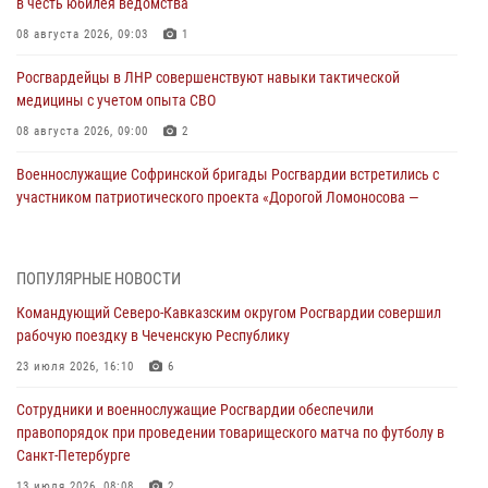
в честь юбилея ведомства
08 августа 2026, 09:03
1
Росгвардейцы в ЛНР совершенствуют навыки тактической
медицины с учетом опыта СВО
08 августа 2026, 09:00
2
Военнослужащие Софринской бригады Росгвардии встретились с
участником патриотического проекта «Дорогой Ломоносова —
дорогой к Победе в СВО» (видео)
08 августа 2026, 07:00
2
1
ПОПУЛЯРНЫЕ НОВОСТИ
Росгвардейцы обеспечили безопасность «Поезда Победы» в
Командующий Северо-Кавказским округом Росгвардии совершил
Кузбассе
рабочую поездку в Чеченскую Республику
08 августа 2026, 07:00
23 июля 2026, 16:10
6
ОМОН «Ойрат» Управления Росгвардии по Республике Калмыкия
Сотрудники и военнослужащие Росгвардии обеспечили
исполнилось 20 лет
правопорядок при проведении товарищеского матча по футболу в
08 августа 2026, 07:00
Санкт-Петербурге
В Кабардино-Балкарии сотрудники Росгвардии провели турнир по
13 июля 2026, 08:08
2