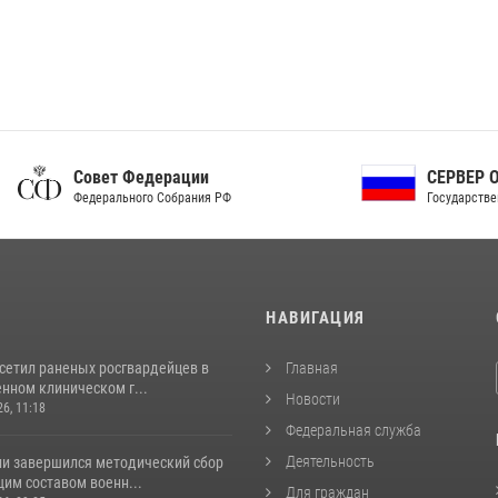
ет Федерации
СЕРВЕР ОРГАНОВ
рального Собрания РФ
Государственной власти РФ
И
НАВИГАЦИЯ
осетил раненых росгвардейцев в
Главная
нном клиническом г...
Новости
26, 11:18
Федеральная служба
Деятельность
ии завершился методический сбор
им составом военн...
Для граждан