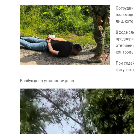
Сотрудни
взаимоде
лиц, кот
В ходе с
предвари
отношени
контроль
При соде
фигурант
Возбуждено уголовное дело.