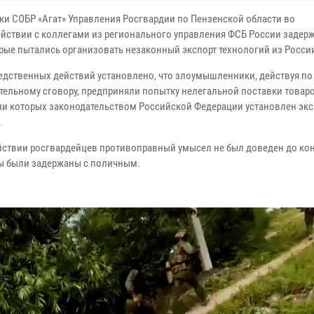
ки СОБР «Агат» Управления Росгвардии по Пензенской области во
йствии с коллегами из регионального управления ФСБ России задерж
орые пытались организовать незаконный экспорт технологий из Росси
ледственных действий установлено, что злоумышленники, действуя по
тельному сговору, предприняли попытку нелегальной поставки товаро
и которых законодательством Российской Федерации установлен эк
.
йствии росгвардейцев противоправный умысел не был доведен до кон
ы были задержаны с поличным.