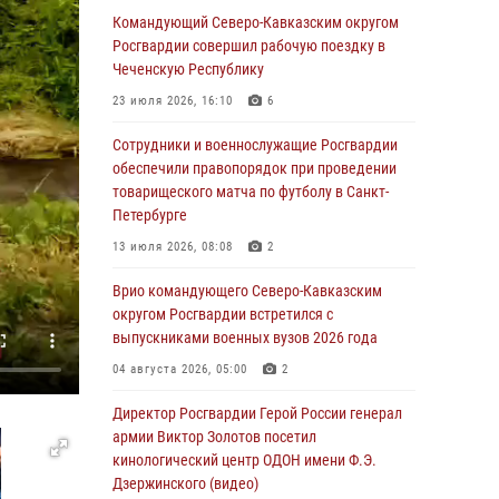
Командующий Северо-Кавказским округом
07 августа 2026, 09:52
Росгвардии совершил рабочую поездку в
Чеченскую Республику
В Росгвардии завершился методический
сбор с руководящим составом военно-
23 июля 2026, 16:10
6
политических органов
Сотрудники и военнослужащие Росгвардии
07 августа 2026, 09:05
3
обеспечили правопорядок при проведении
товарищеского матча по футболу в Санкт-
Мастер-класс по боевым искусствам провели
Петербурге
росгвардейцы в Херсонской области
13 июля 2026, 08:08
2
07 августа 2026, 08:49
Врио командующего Северо-Кавказским
Росгвардейцы задержали хулигана,
округом Росгвардии встретился с
пугавшего пневматическим пистолетом
выпускниками военных вузов 2026 года
граждан центре Санкт-Петербурга
04 августа 2026, 05:00
2
07 августа 2026, 08:33
2
Директор Росгвардии Герой России генерал
В центре Москвы росгвардейцы задержали
армии Виктор Золотов посетил
мужчину, пытавшегося проникнуть на
кинологический центр ОДОН имени Ф.Э.
охраняемый объект через крышу (видео)
Дзержинского (видео)
07 августа 2026, 08:04
1