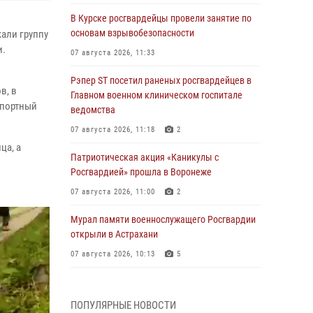
В Курске росгвардейцы провели занятие по
основам взрывобезопасности
али группу
и.
07 августа 2026, 11:33
Рэпер ST посетил раненых росгвардейцев в
в, в
Главном военном клиническом госпитале
спортный
ведомства
07 августа 2026, 11:18
2
ца, а
Патриотическая акция «Каникулы с
Росгвардией» прошла в Воронеже
07 августа 2026, 11:00
2
Мурал памяти военнослужащего Росгвардии
открыли в Астрахани
07 августа 2026, 10:13
5
При содействии спецназа Росгвардии
задержаны подозреваемые в организации
ПОПУЛЯРНЫЕ НОВОСТИ
масштабной мошеннической схемы