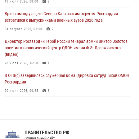
В Северо-Западном округе Росгвардии продолжаются мероприятия
13 июля 2026, 08:08
2
в честь юбилея ведомства
Врио командующего Северо-Кавказским округом Росгвардии
08 августа 2026, 09:03
1
встретился с выпускниками военных вузов 2026 года
Росгвардейцы в ЛНР совершенствуют навыки тактической
04 августа 2026, 05:00
2
медицины с учетом опыта СВО
Директор Росгвардии Герой России генерал армии Виктор Золотов
08 августа 2026, 09:00
2
посетил кинологический центр ОДОН имени Ф.Э. Дзержинского
(видео)
28 июля 2026, 16:50
1
В ОГВ(с) завершилась служебная командировка сотрудников ОМОН
Росгвардии
20 июля 2026, 09:25
3
Директор Росгвардии Герой России генерал армии Виктор Золотов
поздравил специалистов подразделений тыла с профессиональным
праздником
31 июля 2026, 21:01
ПРАВИТЕЛЬСТВО РФ
Праздник «Один день с Росгвардией» к 105-летию Центрального
Официальный сайт