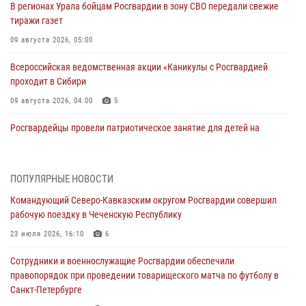
В регионах Урала бойцам Росгвардии в зону СВО передали свежие
тиражи газет
09 августа 2026, 05:00
Всероссийская ведомственная акции «Каникулы с Росгвардией
проходит в Сибири
09 августа 2026, 04:00
5
Росгвардейцы провели патриотическое занятие для детей на
Поклонной горе в Москве (видео)
08 августа 2026, 14:10
3
1
ПОПУЛЯРНЫЕ НОВОСТИ
В ЛНР росгвардейцы провели тренировку по единоборствам для
Командующий Северо-Кавказским округом Росгвардии совершил
юных воспитанников спортивной школы
рабочую поездку в Чеченскую Республику
08 августа 2026, 13:00
1
23 июля 2026, 16:10
6
Сотрудники Росгвардии присоединились к утренней разминке у
Сотрудники и военнослужащие Росгвардии обеспечили
стен музея истории космонавтики в Калуге
правопорядок при проведении товарищеского матча по футболу в
08 августа 2026, 09:29
2
Санкт-Петербурге