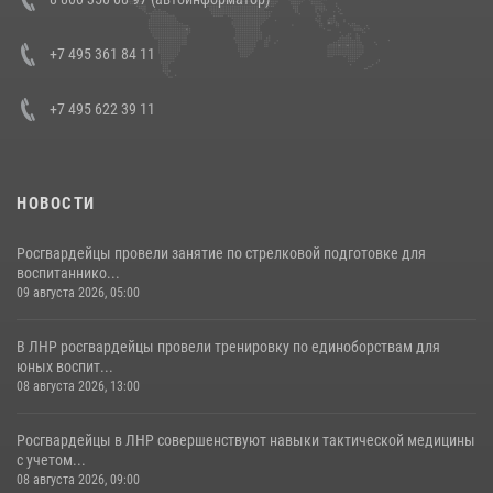
генерала армии Виктора Золотова с заместителем полномочного
представителя Президента Российской Федерации в Северо-
Кавказском федеральном округе Виталием Кузнецовым
+7 495 361 84 11
30 июля 2026, 15:35
4
+7 495 622 39 11
НОВОСТИ
Росгвардейцы провели занятие по стрелковой подготовке для
воспитаннико...
09 августа 2026, 05:00
В ЛНР росгвардейцы провели тренировку по единоборствам для
юных воспит...
08 августа 2026, 13:00
Росгвардейцы в ЛНР совершенствуют навыки тактической медицины
с учетом...
08 августа 2026, 09:00