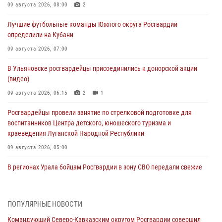
09 августа 2026, 08:00
2
Лучшие футбольные команды Южного округа Росгвардии
определили на Кубани
09 августа 2026, 07:00
В Ульяновске росгвардейцы присоединились к донорской акции
(видео)
09 августа 2026, 06:15
2
1
Росгвардейцы провели занятие по стрелковой подготовке для
воспитанников Центра детского, юношеского туризма и
краеведения Луганской Народной Республики
09 августа 2026, 05:00
В регионах Урала бойцам Росгвардии в зону СВО передали свежие
тиражи газет
09 августа 2026, 05:00
ПОПУЛЯРНЫЕ НОВОСТИ
Всероссийская ведомственная акции «Каникулы с Росгвардией
Командующий Северо-Кавказским округом Росгвардии совершил
проходит в Сибири