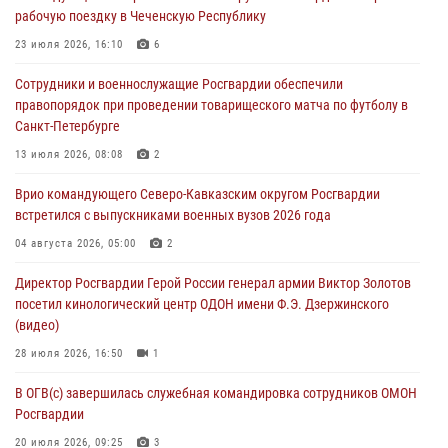
рабочую поездку в Чеченскую Республику
09 августа 2026, 04:00
5
23 июля 2026, 16:10
6
Росгвардейцы провели патриотическое занятие для детей на
Сотрудники и военнослужащие Росгвардии обеспечили
Поклонной горе в Москве (видео)
правопорядок при проведении товарищеского матча по футболу в
08 августа 2026, 14:10
3
1
Санкт-Петербурге
В ЛНР росгвардейцы провели тренировку по единоборствам для
13 июля 2026, 08:08
2
юных воспитанников спортивной школы
Врио командующего Северо-Кавказским округом Росгвардии
08 августа 2026, 13:00
1
встретился с выпускниками военных вузов 2026 года
Сотрудники Росгвардии присоединились к утренней разминке у
04 августа 2026, 05:00
2
стен музея истории космонавтики в Калуге
Директор Росгвардии Герой России генерал армии Виктор Золотов
08 августа 2026, 09:29
2
посетил кинологический центр ОДОН имени Ф.Э. Дзержинского
(видео)
28 июля 2026, 16:50
1
В ОГВ(с) завершилась служебная командировка сотрудников ОМОН
Росгвардии
20 июля 2026, 09:25
3