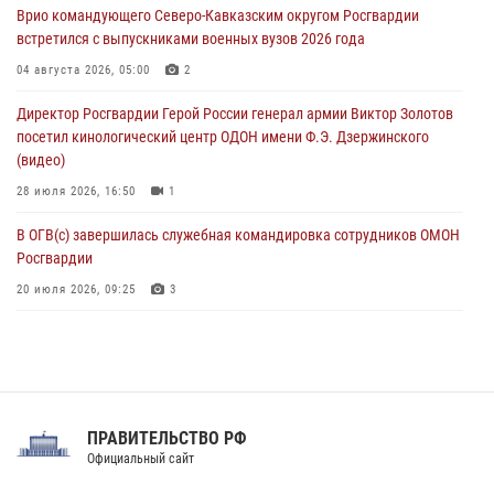
Врио командующего Северо-Кавказским округом Росгвардии
06 августа 2026, 08:56
2
1
встретился с выпускниками военных вузов 2026 года
Офицер СОБР Росгвардии выступил на окружном юнармейском
04 августа 2026, 05:00
2
форуме в Астрахани
Директор Росгвардии Герой России генерал армии Виктор Золотов
06 августа 2026, 08:27
3
посетил кинологический центр ОДОН имени Ф.Э. Дзержинского
(видео)
28 июля 2026, 16:50
1
В ОГВ(с) завершилась служебная командировка сотрудников ОМОН
Росгвардии
20 июля 2026, 09:25
3
Директор Росгвардии Герой России генерал армии Виктор Золотов
поздравил специалистов подразделений тыла с профессиональным
праздником
31 июля 2026, 21:01
ПРАВИТЕЛЬСТВО РФ
Праздник «Один день с Росгвардией» к 105-летию Центрального
Официальный сайт
округа прошел на Поклонной горе