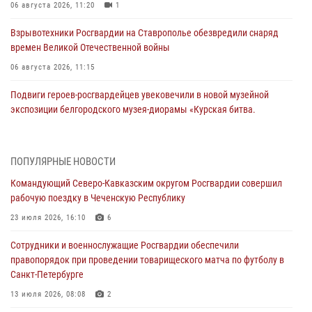
06 августа 2026, 11:20
1
Взрывотехники Росгвардии на Ставрополье обезвредили снаряд
времен Великой Отечественной войны
06 августа 2026, 11:15
Подвиги героев‑росгвардейцев увековечили в новой музейной
экспозиции белгородского музея‑диорамы «Курская битва.
Белгородское направление»
06 августа 2026, 10:30
3
ПОПУЛЯРНЫЕ НОВОСТИ
Охрану общественного порядка и безопасность на футбольном
Командующий Северо-Кавказским округом Росгвардии совершил
матче в Москве обеспечила Росгвардия (видео)
рабочую поездку в Чеченскую Республику
06 августа 2026, 10:13
1
23 июля 2026, 16:10
6
Подозреваемые в незаконном обороте запрещенных веществ
Сотрудники и военнослужащие Росгвардии обеспечили
задержаны в Дагестане при силовой поддержке Росгвардии
правопорядок при проведении товарищеского матча по футболу в
06 августа 2026, 09:00
Санкт-Петербурге
В Югре при силовой поддержке ОМОН Росгвардии задержаны
13 июля 2026, 08:08
2
подозреваемые в страховом мошенничестве