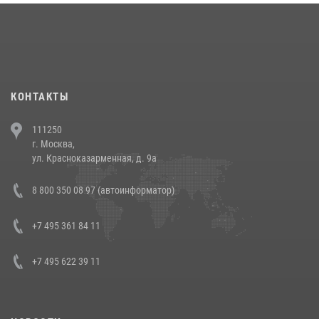
18 июля 2026, 13:43
15
1
При силовой поддержке СОБР Росгвардии в Иркутской области
повели рейды по соблюдению миграционного законодательства
(видео)
30 июля 2026, 08:00
1
КОНТАКТЫ
В Челябинске росгвардейцы задержали злоумышленников,
111250
напавших на бригаду скорой помощи (видео)
г. Москва,
14 июля 2026, 12:20
1
ул. Красноказарменная, д. 9а
В Росгвардии прошла военно-научная конференция по обобщению
8 800 350 08 97 (автоинформатор)
боевого опыта
08 июля 2026, 07:01
+7 495 361 84 11
+7 495 622 39 11