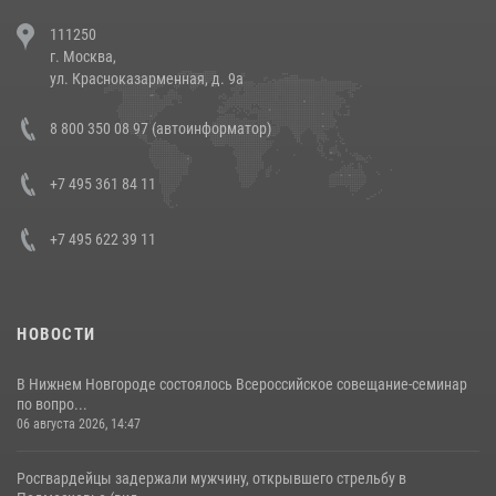
В Челябинске росгвардейцы задержали злоумышленников,
111250
напавших на бригаду скорой помощи (видео)
г. Москва,
14 июля 2026, 12:20
1
ул. Красноказарменная, д. 9а
В Росгвардии прошла военно-научная конференция по обобщению
8 800 350 08 97 (автоинформатор)
боевого опыта
08 июля 2026, 07:01
+7 495 361 84 11
+7 495 622 39 11
НОВОСТИ
В Нижнем Новгороде состоялось Всероссийское совещание-семинар
по вопро...
06 августа 2026, 14:47
Росгвардейцы задержали мужчину, открывшего стрельбу в