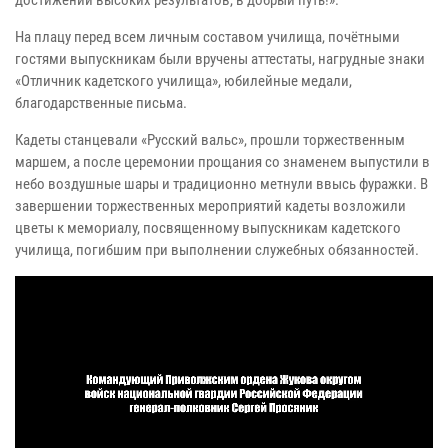
На плацу перед всем личным составом училища, почётными
гостями выпускникам были вручены аттестаты, нагрудные знаки
«Отличник кадетского училища», юбилейные медали,
благодарственные письма.
Кадеты станцевали «Русский вальс», прошли торжественным
маршем, а после церемонии прощания со знаменем выпустили в
небо воздушные шары и традиционно метнули ввысь фуражки. В
завершении торжественных мероприятий кадеты возложили
цветы к мемориалу, посвященному выпускникам кадетского
училища, погибшим при выполнении служебных обязанностей.