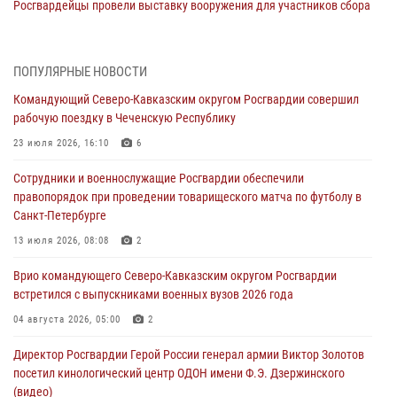
Росгвардейцы провели выставку вооружения для участников сбора
«Гвардеец» в Пензе (видео)
06 августа 2026, 12:00
2
1
ПОПУЛЯРНЫЕ НОВОСТИ
В Курске росгвардейцы приняли участие в митинге, посвященном
Командующий Северо-Кавказским округом Росгвардии совершил
второй годовщине вторжения ВСУ на территорию области
рабочую поездку в Чеченскую Республику
06 августа 2026, 11:56
4
23 июля 2026, 16:10
6
В Санкт-Петербурге наряд Росгвардии задержал правонарушителя,
Сотрудники и военнослужащие Росгвардии обеспечили
угрожавшего подростку травматическим пистолетом
правопорядок при проведении товарищеского матча по футболу в
06 августа 2026, 11:33
1
Санкт-Петербурге
В Зауралье при содействии СОБР Росгвардии ликвидирована
13 июля 2026, 08:08
2
крупная нарколаборатория
Врио командующего Северо-Кавказским округом Росгвардии
06 августа 2026, 11:27
встретился с выпускниками военных вузов 2026 года
В Москве росгвардейцы задержали троих мужчин, устроивших
04 августа 2026, 05:00
2
пьяный дебош в баре (видео)
Директор Росгвардии Герой России генерал армии Виктор Золотов
06 августа 2026, 11:20
1
посетил кинологический центр ОДОН имени Ф.Э. Дзержинского
(видео)