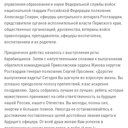
управления образования и науки Федеральной службы войск
национальной гвардии Российской Федерации полковник
Александр Спирин, офицеры центрального аппарата Росгвардии,
представители органов исполнительной власти Пермского края,
общественных организаций, духовенства, ветераны войск
правопорядка, преподаватели, офицеры-воспитатели,
воспитанники и их родители.
Праздничное действо началось с выступления роты
барабанщиков. Затем с напутственными словами к выпускникам
обратился командующий Приволжским ордена Жукова округом
Росгвардии генерал-полковник Сергей Просяник: «Дорогие
выпускники-кадеты! Сегодня Вы шагнули во взрослую жизнь. Вы
успешно преодолели полосу препятствий, я вас искренне
поздравляю. Здесь собрались лучшие из лучших: ребята, которые
мужественно принимают на себя ответственность за будущее
нашей России, нашего Отечества. Вы молоды, полны сил,
энергии и больших планов. Никогда не останавливайтесь в
достижении поставленных целей достойных звания кадета и
будущего офицера. От всей души желаю Вам успехов в
достижении высоких результатов, в добрый путь!».