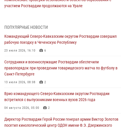
участием Росгвардии продолжаются на Урале
08 августа 2026, 04:01
5
В Сибирском округе Росгвардии состоялись мероприятия,
ПОПУЛЯРНЫЕ НОВОСТИ
посвященные Дню физкультурника
Командующий Северо-Кавказским округом Росгвардии совершил
08 августа 2026, 04:00
5
рабочую поездку в Чеченскую Республику
На Дальнем Востоке продолжается всероссийская акция "Каникулы
23 июля 2026, 16:10
6
с Росгвардией"
Сотрудники и военнослужащие Росгвардии обеспечили
08 августа 2026, 00:00
3
правопорядок при проведении товарищеского матча по футболу в
Санкт-Петербурге
Заместитель директора Росгвардии генерал-полковник Владислав
Ершов поздравил военнослужащих и сотрудников ведомства с
13 июля 2026, 08:08
2
Днем физкультурника
Врио командующего Северо-Кавказским округом Росгвардии
07 августа 2026, 21:01
встретился с выпускниками военных вузов 2026 года
«Росгвардия. Вехи истории»: первая антитеррористическая
04 августа 2026, 05:00
2
операция войск правопорядка
Директор Росгвардии Герой России генерал армии Виктор Золотов
07 августа 2026, 15:28
1
посетил кинологический центр ОДОН имени Ф.Э. Дзержинского