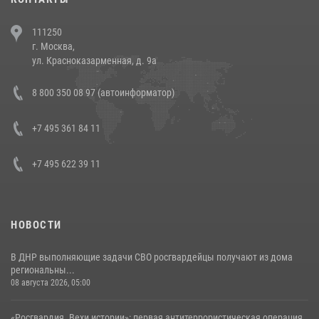
В Челябинске росгвардейцы задержали злоумышленников,
111250
напавших на бригаду скорой помощи (видео)
г. Москва,
14 июля 2026, 12:20
1
ул. Красноказарменная, д. 9а
В Росгвардии прошла военно-научная конференция по обобщению
8 800 350 08 97 (автоинформатор)
боевого опыта
08 июля 2026, 07:01
+7 495 361 84 11
+7 495 622 39 11
НОВОСТИ
В ДНР выполняющие задачи СВО росгвардейцы получают из дома
региональны...
08 августа 2026, 05:00
«Росгвардия. Вехи истории»: первая антитеррористическая операция