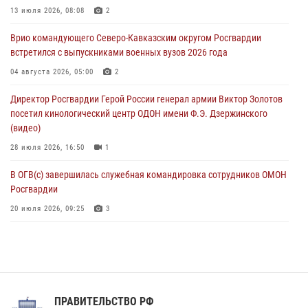
В Кабардино-Балкарии сотрудники Росгвардии провели турнир по
13 июля 2026, 08:08
2
настольному теннису ко Дню физкультурника
Врио командующего Северо-Кавказским округом Росгвардии
08 августа 2026, 07:00
встретился с выпускниками военных вузов 2026 года
Военнослужащие Софринской бригады Росгвардии встретились с
04 августа 2026, 05:00
2
участником патриотического проекта «Дорогой Ломоносова —
Директор Росгвардии Герой России генерал армии Виктор Золотов
дорогой к Победе в СВО» (видео)
посетил кинологический центр ОДОН имени Ф.Э. Дзержинского
08 августа 2026, 07:00
2
1
(видео)
28 июля 2026, 16:50
1
В ОГВ(с) завершилась служебная командировка сотрудников ОМОН
Росгвардии
20 июля 2026, 09:25
3
Директор Росгвардии Герой России генерал армии Виктор Золотов
поздравил специалистов подразделений тыла с профессиональным
праздником
31 июля 2026, 21:01
ПРАВИТЕЛЬСТВО РФ