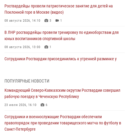
Росгвардейцы провели патриотическое занятие для детей на
Поклонной горе в Москве (видео)
08 августа 2026, 14:10
3
1
В ЛНР росгвардейцы провели тренировку по единоборствам для
юных воспитанников спортивной школы
08 августа 2026, 13:00
1
Сотрудники Росгвардии присоединились к утренней разминке у
стен музея истории космонавтики в Калуге
08 августа 2026, 09:29
2
ПОПУЛЯРНЫЕ НОВОСТИ
В Северо-Западном округе Росгвардии продолжаются мероприятия
Командующий Северо-Кавказским округом Росгвардии совершил
в честь юбилея ведомства
рабочую поездку в Чеченскую Республику
08 августа 2026, 09:03
1
23 июля 2026, 16:10
6
Росгвардейцы в ЛНР совершенствуют навыки тактической
Сотрудники и военнослужащие Росгвардии обеспечили
медицины с учетом опыта СВО
правопорядок при проведении товарищеского матча по футболу в
08 августа 2026, 09:00
2
Санкт-Петербурге