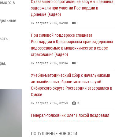
Оказавшего сопротивление злоумышленника
емого в
задержали при участии Росгвардии в
Донецке (видео)
тдельные
07 августа 2026, 04:00
1
При силовой поддержке спецназа
ъяты
Росгвардии в Красноярском крае задержаны
подозреваемые в мошенничестве в сфере
страхования (видео)
ры,
07 августа 2026, 03:34
1
Учебно-методический сбор с начальниками
автомобильных, бронетанковых служб
Сибирского округа Росгвардии завершился в
Омске
07 августа 2026, 02:53
3
Генерал-полковник Олег Плохой поздравил
специалистов организационно-штатных
подразделений Росгвардии с
ПОПУЛЯРНЫЕ НОВОСТИ
профессиональным праздником