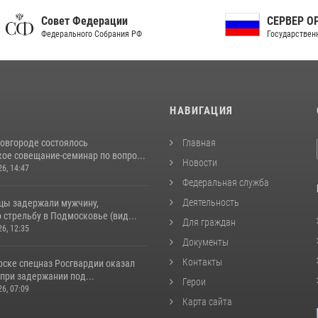
ет Федерации
СЕРВЕР ОРГАНОВ
рального Собрания РФ
Государственной власти РФ
И
НАВИГАЦИЯ
овгороде состоялось
Главная
ое совещание-семинар по вопро...
Новости
26, 14:47
Федеральная служба
Деятельность
цы задержали мужчину,
стрельбу в Подмосковье (вид...
Для граждан
26, 12:35
Документы
Контакты
рске спецназ Росгвардии оказал
при задержании под...
Герои
26, 07:09
Карта сайта