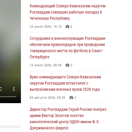
Командующий Северо-Кавказским округом
06 августа 2026, 21:01
Росгвардии совершил рабочую поездку в
В Нижнем Новгороде состоялось
Чеченскую Республику
Всероссийское совещание-семинар по
23 июля 2026, 16:10
6
вопросам развития вневедомственной
охраны Росгвардии (видео)
Сотрудники и военнослужащие Росгвардии
обеспечили правопорядок при проведении
06 августа 2026, 14:47
10
1
товарищеского матча по футболу в Санкт-
В Брянске сотрудники и военнослужащие
Петербурге
Росгвардии почтили память Героя России
13 июля 2026, 08:08
2
Олега Визнюка
Врио командующего Северо-Кавказским
06 августа 2026, 14:36
2
округом Росгвардии встретился с
В кинологическом центре Уральского округа
выпускниками военных вузов 2026 года
Росгвардии почтили память товарищей,
04 августа 2026, 05:00
2
погибших при исполнении воинского долга
Директор Росгвардии Герой России генерал
06 августа 2026, 13:29
5
армии Виктор Золотов посетил
В Центральном округе Росгвардии прошли
кинологический центр ОДОН имени Ф.Э.
мероприятия к 108‑летию генерала армии
Дзержинского (видео)