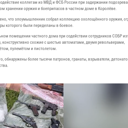
содействие коллегам из МВД и ФСБ России при задержании подозрева
ом хранении оружия и боеприпасов в частном доме в Королёве.
ено, что злоумышленник собрал коллекцию охолощённого оружия, о
ры которого были переделаны в боевое.
ьном помещении частного дома при содействии сотрудников СОБР из
, конструктивно схожие с шестью автоматами, двумя револьверами,
ётом, пулемётом и пистолетом.
о, обнаружены более тысячи патронов, гранаты, взрыватели, детонато
ства.