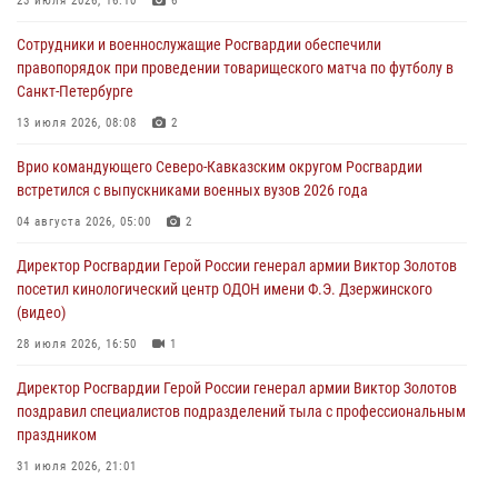
В Кабардино-Балкарии сотрудники Росгвардии провели турнир по
23 июля 2026, 16:10
6
настольному теннису ко Дню физкультурника
Сотрудники и военнослужащие Росгвардии обеспечили
08 августа 2026, 07:00
правопорядок при проведении товарищеского матча по футболу в
Санкт-Петербурге
Военнослужащие Софринской бригады Росгвардии встретились с
участником патриотического проекта «Дорогой Ломоносова —
13 июля 2026, 08:08
2
дорогой к Победе в СВО» (видео)
Врио командующего Северо-Кавказским округом Росгвардии
08 августа 2026, 07:00
2
1
встретился с выпускниками военных вузов 2026 года
В Москве росгвардейцы оказали помощь медикам и девушке с
04 августа 2026, 05:00
2
ограниченными возможностями здоровья (видео)
Директор Росгвардии Герой России генерал армии Виктор Золотов
08 августа 2026, 06:32
1
посетил кинологический центр ОДОН имени Ф.Э. Дзержинского
(видео)
28 июля 2026, 16:50
1
Директор Росгвардии Герой России генерал армии Виктор Золотов
поздравил специалистов подразделений тыла с профессиональным
праздником
31 июля 2026, 21:01