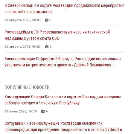
В Северо-Западном округе Росгвардии продолжаются мероприятия
в честь юбилея ведомства
08 августа 2026, 09:03
1
Росгвардейцы в ЛНР совершенствуют навыки тактической
медицины с учетом опыта СВО
08 августа 2026, 09:00
2
Военнослужащие Софринской бригады Росгвардии встретились с
участником патриотического проекта «Дорогой Ломоносова —
дорогой к Победе в СВО» (видео)
08 августа 2026, 07:00
2
1
ПОПУЛЯРНЫЕ НОВОСТИ
ОМОН «Ойрат» Управления Росгвардии по Республике Калмыкия
Командующий Северо-Кавказским округом Росгвардии совершил
исполнилось 20 лет
рабочую поездку в Чеченскую Республику
08 августа 2026, 07:00
23 июля 2026, 16:10
6
Росгвардейцы обеспечили безопасность «Поезда Победы» в
Сотрудники и военнослужащие Росгвардии обеспечили
Кузбассе
правопорядок при проведении товарищеского матча по футболу в
08 августа 2026, 07:00