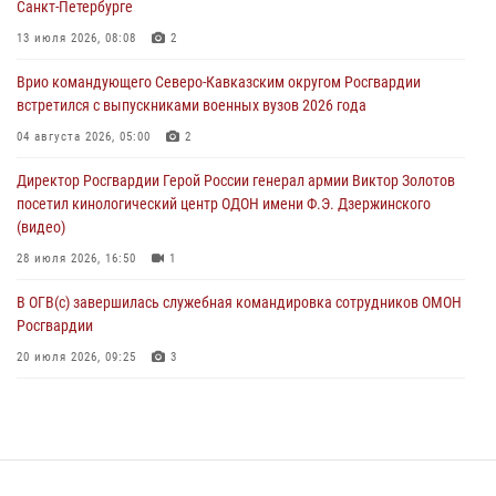
Санкт-Петербурге
В Кабардино-Балкарии сотрудники Росгвардии провели турнир по
13 июля 2026, 08:08
2
настольному теннису ко Дню физкультурника
Врио командующего Северо-Кавказским округом Росгвардии
08 августа 2026, 07:00
встретился с выпускниками военных вузов 2026 года
В Москве росгвардейцы оказали помощь медикам и девушке с
04 августа 2026, 05:00
2
ограниченными возможностями здоровья (видео)
Директор Росгвардии Герой России генерал армии Виктор Золотов
08 августа 2026, 06:32
1
посетил кинологический центр ОДОН имени Ф.Э. Дзержинского
(видео)
28 июля 2026, 16:50
1
В ОГВ(с) завершилась служебная командировка сотрудников ОМОН
Росгвардии
20 июля 2026, 09:25
3
Директор Росгвардии Герой России генерал армии Виктор Золотов
поздравил специалистов подразделений тыла с профессиональным
праздником
31 июля 2026, 21:01