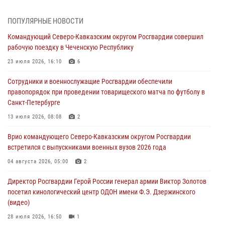
06 августа 2026, 07:09
1
ПОПУЛЯРНЫЕ НОВОСТИ
Сотрудники и военнослужащие Росгвардии обеспечили
Командующий Северо-Кавказским округом Росгвардии совершил
правопорядок при проведении матча Кубка России по футболу в
рабочую поездку в Чеченскую Республику
Санкт-Петербурге
23 июля 2026, 16:10
6
06 августа 2026, 07:03
3
Сотрудники и военнослужащие Росгвардии обеспечили
В Грозном военнослужащие Росгвардии присоединились к
правопорядок при проведении товарищеского матча по футболу в
всероссийской донорской акции «От сердца к сердцу»
Санкт-Петербурге
06 августа 2026, 06:30
13 июля 2026, 08:08
2
В Бурятии и Приамурье росгвардейцы задержали подозреваемых в
Врио командующего Северо-Кавказским округом Росгвардии
незаконном обороте наркотиков
встретился с выпускниками военных вузов 2026 года
06 августа 2026, 06:15
04 августа 2026, 05:00
2
На Сахалине при участии СОБР Росгвардии пресекли нелегальную
Директор Росгвардии Герой России генерал армии Виктор Золотов
добычу биоресурсов
посетил кинологический центр ОДОН имени Ф.Э. Дзержинского
06 августа 2026, 05:12
(видео)
28 июля 2026, 16:50
1