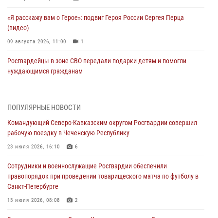
«Я расскажу вам о Герое»: подвиг Героя России Сергея Перца
(видео)
09 августа 2026, 11:00
1
Росгвардейцы в зоне СВО передали подарки детям и помогли
нуждающимся гражданам
09 августа 2026, 09:00
В Чеченской Республике пожарные расчеты Росгвардии и МЧС
ПОПУЛЯРНЫЕ НОВОСТИ
отработали межведомственное взаимодействие
Командующий Северо-Кавказским округом Росгвардии совершил
09 августа 2026, 08:00
2
рабочую поездку в Чеченскую Республику
В Центральных регионах России продолжается ведомственная
23 июля 2026, 16:10
6
акция «Каникулы с Росгвардией»
Сотрудники и военнослужащие Росгвардии обеспечили
09 августа 2026, 08:00
8
правопорядок при проведении товарищеского матча по футболу в
Санкт-Петербурге
Лучшие футбольные команды Южного округа Росгвардии
определили на Кубани
13 июля 2026, 08:08
2
09 августа 2026, 07:00