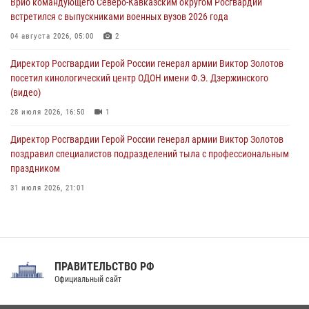
Врио командующего Северо-Кавказским округом Росгвардии
встретился с выпускниками военных вузов 2026 года
В Кузбассе росгвардейцы помогли вернуть горожанке пропавшую
мать
04 августа 2026, 05:00
2
09 августа 2026, 07:00
Директор Росгвардии Герой России генерал армии Виктор Золотов
посетил кинологический центр ОДОН имени Ф.Э. Дзержинского
(видео)
28 июля 2026, 16:50
1
Директор Росгвардии Герой России генерал армии Виктор Золотов
поздравил специалистов подразделений тыла с профессиональным
праздником
31 июля 2026, 21:01
В ОГВ(с) завершилась служебная командировка сотрудников ОМОН
Росгвардии
20 июля 2026, 09:25
3
ПРАВИТЕЛЬСТВО РФ
Праздник «Один день с Росгвардией» к 105-летию Центрального
Официальный сайт
округа прошел на Поклонной горе