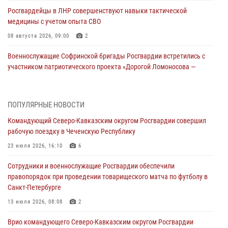
Росгвардейцы в ЛНР совершенствуют навыки тактической
медицины с учетом опыта СВО
08 августа 2026, 09:00
2
Военнослужащие Софринской бригады Росгвардии встретились с
участником патриотического проекта «Дорогой Ломоносова —
дорогой к Победе в СВО» (видео)
08 августа 2026, 07:00
2
1
ПОПУЛЯРНЫЕ НОВОСТИ
Росгвардейцы обеспечили безопасность «Поезда Победы» в
Командующий Северо-Кавказским округом Росгвардии совершил
Кузбассе
рабочую поездку в Чеченскую Республику
08 августа 2026, 07:00
23 июля 2026, 16:10
6
В Кабардино-Балкарии сотрудники Росгвардии провели турнир по
Сотрудники и военнослужащие Росгвардии обеспечили
настольному теннису ко Дню физкультурника
правопорядок при проведении товарищеского матча по футболу в
08 августа 2026, 07:00
Санкт-Петербурге
ОМОН «Ойрат» Управления Росгвардии по Республике Калмыкия
13 июля 2026, 08:08
2
исполнилось 20 лет
Врио командующего Северо-Кавказским округом Росгвардии
08 августа 2026, 07:00