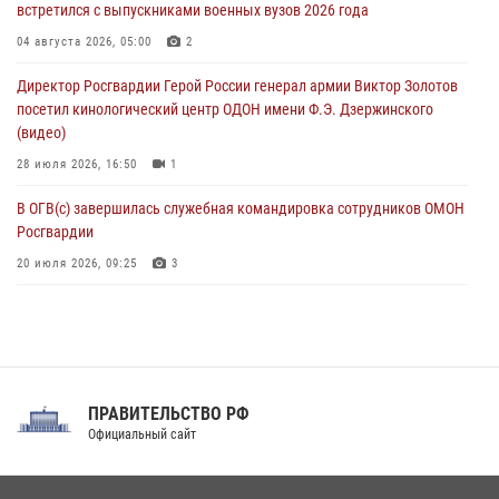
встретился с выпускниками военных вузов 2026 года
В Москве росгвардейцы оказали помощь медикам и девушке с
04 августа 2026, 05:00
2
ограниченными возможностями здоровья (видео)
Директор Росгвардии Герой России генерал армии Виктор Золотов
08 августа 2026, 06:32
1
посетил кинологический центр ОДОН имени Ф.Э. Дзержинского
(видео)
28 июля 2026, 16:50
1
В ОГВ(с) завершилась служебная командировка сотрудников ОМОН
Росгвардии
20 июля 2026, 09:25
3
Директор Росгвардии Герой России генерал армии Виктор Золотов
поздравил специалистов подразделений тыла с профессиональным
праздником
31 июля 2026, 21:01
ПРАВИТЕЛЬСТВО РФ
Праздник «Один день с Росгвардией» к 105-летию Центрального
Официальный сайт
округа прошел на Поклонной горе
18 июля 2026, 13:43
15
1