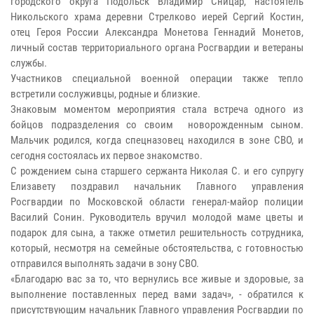
городского округа Подольск Владимир Сницар, настоятель
Никольского храма деревни Стрелково иерей Сергий Костин,
отец Героя России Александра Монетова Геннадий Монетов,
личный состав территориального органа Росгвардии и ветераны
службы.
Участников специальной военной операции также тепло
встретили сослуживцы, родные и близкие.
Знаковым моментом мероприятия стала встреча одного из
бойцов подразделения со своим новорожденным сыном.
Мальчик родился, когда спецназовец находился в зоне СВО, и
сегодня состоялась их первое знакомство.
С рождением сына старшего сержанта Николая С. и его супругу
Елизавету поздравил начальник Главного управления
Росгвардии по Московской области генерал-майор полиции
Василий Сонин. Руководитель вручил молодой маме цветы и
подарок для сына, а также отметил решительность сотрудника,
который, несмотря на семейные обстоятельства, с готовностью
отправился выполнять задачи в зону СВО.
«Благодарю вас за то, что вернулись все живые и здоровые, за
выполнение поставленных перед вами задач», - обратился к
присутствующим начальник Главного управления Росгвардии по