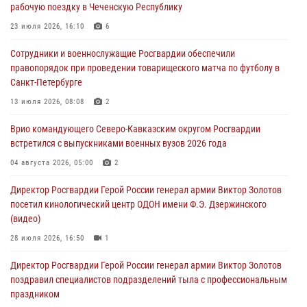
10 августа 2026, 13:00
1
рабочую поездку в Чеченскую Республику
В Кировской области состоялось открытие мемориальной доски в
23 июля 2026, 16:10
6
честь геройски погибшего в зоне СВО росгвардейца (видео)
Сотрудники и военнослужащие Росгвардии обеспечили
10 августа 2026, 13:00
8
1
правопорядок при проведении товарищеского матча по футболу в
Санкт-Петербурге
В Ленобласти сотрудники Росгвардии и полиции задержали
разыскиваемого опасного рецидивиста, подозреваемого в
13 июля 2026, 08:08
2
совершении особо тяжкого преступления (видео)
Врио командующего Северо-Кавказским округом Росгвардии
10 августа 2026, 12:38
1
встретился с выпускниками военных вузов 2026 года
Сотрудники Росгвардии провели оперативно-профилактическое
04 августа 2026, 05:00
2
мероприятие «Оружие» в Тамбовской области
Директор Росгвардии Герой России генерал армии Виктор Золотов
10 августа 2026, 12:00
1
посетил кинологический центр ОДОН имени Ф.Э. Дзержинского
(видео)
28 июля 2026, 16:50
1
Директор Росгвардии Герой России генерал армии Виктор Золотов
поздравил специалистов подразделений тыла с профессиональным
праздником