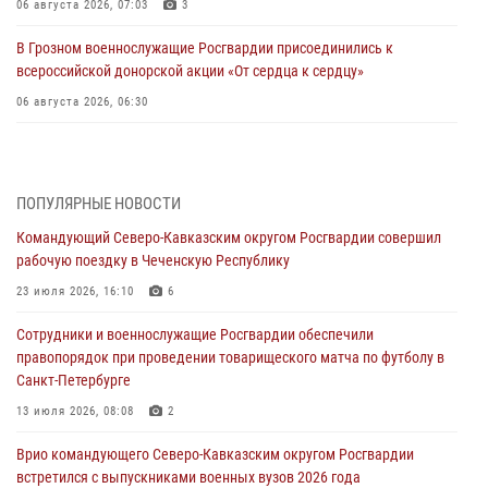
06 августа 2026, 07:03
3
В Грозном военнослужащие Росгвардии присоединились к
всероссийской донорской акции «От сердца к сердцу»
06 августа 2026, 06:30
В Бурятии и Приамурье росгвардейцы задержали подозреваемых в
незаконном обороте наркотиков
06 августа 2026, 06:15
ПОПУЛЯРНЫЕ НОВОСТИ
Командующий Северо-Кавказским округом Росгвардии совершил
На Сахалине при участии СОБР Росгвардии пресекли нелегальную
рабочую поездку в Чеченскую Республику
добычу биоресурсов
23 июля 2026, 16:10
6
06 августа 2026, 05:12
Сотрудники и военнослужащие Росгвардии обеспечили
Росгвардейцы уничтожили свыше 120 беспилотников в ЛНР
правопорядок при проведении товарищеского матча по футболу в
06 августа 2026, 05:00
Санкт-Петербурге
Выпускники вузов Росгвардии прибыли для прохождения службы
13 июля 2026, 08:08
2
на Урал
Врио командующего Северо-Кавказским округом Росгвардии
06 августа 2026, 04:00
3
встретился с выпускниками военных вузов 2026 года