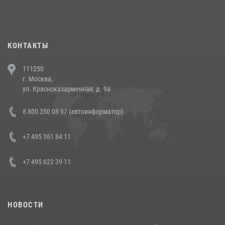
При силовой поддержке СОБР Росгвардии в Иркутской области
повели рейды по соблюдению миграционного законодательства
(видео)
30 июля 2026, 08:00
1
КОНТАКТЫ
В Челябинске росгвардейцы задержали злоумышленников,
111250
напавших на бригаду скорой помощи (видео)
г. Москва,
14 июля 2026, 12:20
1
ул. Красноказарменная, д. 9а
В Росгвардии прошла военно-научная конференция по обобщению
8 800 350 08 97 (автоинформатор)
боевого опыта
08 июля 2026, 07:01
+7 495 361 84 11
+7 495 622 39 11
НОВОСТИ