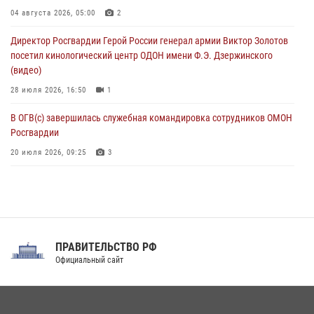
Росгвардейцы проверили работу ЧОП в детских оздоровительных
04 августа 2026, 05:00
2
лагерях в Курске (видео)
Директор Росгвардии Герой России генерал армии Виктор Золотов
05 августа 2026, 14:44
1
посетил кинологический центр ОДОН имени Ф.Э. Дзержинского
(видео)
28 июля 2026, 16:50
1
В ОГВ(с) завершилась служебная командировка сотрудников ОМОН
Росгвардии
20 июля 2026, 09:25
3
Директор Росгвардии Герой России генерал армии Виктор Золотов
поздравил специалистов подразделений тыла с профессиональным
праздником
31 июля 2026, 21:01
ПРАВИТЕЛЬСТВО РФ
Праздник «Один день с Росгвардией» к 105-летию Центрального
Официальный сайт
округа прошел на Поклонной горе
18 июля 2026, 13:43
15
1