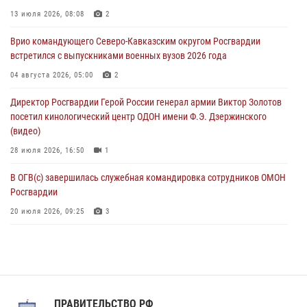
Выпускники вузов Росгвардии прибыли для прохождения службы
13 июля 2026, 08:08
2
на Урал
Врио командующего Северо-Кавказским округом Росгвардии
06 августа 2026, 04:00
3
встретился с выпускниками военных вузов 2026 года
Росгвардейцы проверили работу ЧОП в детских оздоровительных
04 августа 2026, 05:00
2
лагерях в Курске (видео)
Директор Росгвардии Герой России генерал армии Виктор Золотов
05 августа 2026, 14:44
1
посетил кинологический центр ОДОН имени Ф.Э. Дзержинского
(видео)
28 июля 2026, 16:50
1
В ОГВ(с) завершилась служебная командировка сотрудников ОМОН
Росгвардии
20 июля 2026, 09:25
3
Директор Росгвардии Герой России генерал армии Виктор Золотов
поздравил специалистов подразделений тыла с профессиональным
праздником
31 июля 2026, 21:01
ПРАВИТЕЛЬСТВО РФ