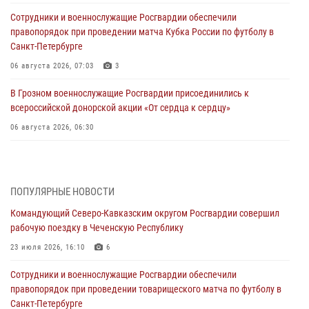
Сотрудники и военнослужащие Росгвардии обеспечили
правопорядок при проведении матча Кубка России по футболу в
Санкт-Петербурге
06 августа 2026, 07:03
3
В Грозном военнослужащие Росгвардии присоединились к
всероссийской донорской акции «От сердца к сердцу»
06 августа 2026, 06:30
В Бурятии и Приамурье росгвардейцы задержали подозреваемых в
незаконном обороте наркотиков
06 августа 2026, 06:15
ПОПУЛЯРНЫЕ НОВОСТИ
Командующий Северо-Кавказским округом Росгвардии совершил
На Сахалине при участии СОБР Росгвардии пресекли нелегальную
рабочую поездку в Чеченскую Республику
добычу биоресурсов
23 июля 2026, 16:10
6
06 августа 2026, 05:12
Сотрудники и военнослужащие Росгвардии обеспечили
Росгвардейцы уничтожили свыше 120 беспилотников в ЛНР
правопорядок при проведении товарищеского матча по футболу в
06 августа 2026, 05:00
Санкт-Петербурге