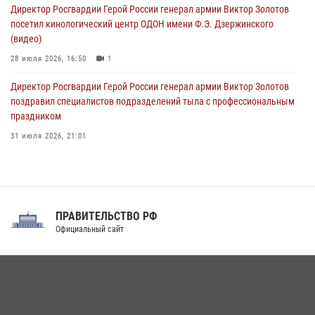
09 августа 2026, 04:00
5
Директор Росгвардии Герой России генерал армии Виктор Золотов
посетил кинологический центр ОДОН имени Ф.Э. Дзержинского
(видео)
28 июля 2026, 16:50
1
Директор Росгвардии Герой России генерал армии Виктор Золотов
поздравил специалистов подразделений тыла с профессиональным
праздником
31 июля 2026, 21:01
В ОГВ(с) завершилась служебная командировка сотрудников ОМОН
Росгвардии
20 июля 2026, 09:25
3
ПРАВИТЕЛЬСТВО РФ
Праздник «Один день с Росгвардией» к 105-летию Центрального
Официальный сайт
округа прошел на Поклонной горе
18 июля 2026, 13:43
15
1
При силовой поддержке СОБР Росгвардии в Иркутской области
повели рейды по соблюдению миграционного законодательства