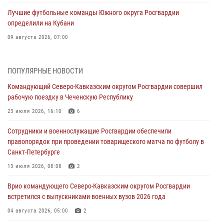
Лучшие футбольные команды Южного округа Росгвардии
определили на Кубани
09 августа 2026, 07:00
В Ульяновске росгвардейцы присоединились к донорской акции
(видео)
ПОПУЛЯРНЫЕ НОВОСТИ
09 августа 2026, 06:15
2
1
Командующий Северо-Кавказским округом Росгвардии совершил
рабочую поездку в Чеченскую Республику
Росгвардейцы провели занятие по стрелковой подготовке для
воспитанников Центра детского, юношеского туризма и
23 июля 2026, 16:10
6
краеведения Луганской Народной Республики
Сотрудники и военнослужащие Росгвардии обеспечили
09 августа 2026, 05:00
правопорядок при проведении товарищеского матча по футболу в
Санкт-Петербурге
В регионах Урала бойцам Росгвардии в зону СВО передали свежие
тиражи газет
13 июля 2026, 08:08
2
09 августа 2026, 05:00
Врио командующего Северо-Кавказским округом Росгвардии
встретился с выпускниками военных вузов 2026 года
Всероссийская ведомственная акции «Каникулы с Росгвардией
проходит в Сибири
04 августа 2026, 05:00
2