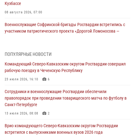
Кузбассе
08 августа 2026, 07:00
Военнослужащие Софринской бригады Росгвардии встретились с
участником патриотического проекта «Дорогой Ломоносова —
дорогой к Победе в СВО» (видео)
08 августа 2026, 07:00
2
1
ПОПУЛЯРНЫЕ НОВОСТИ
В Кабардино-Балкарии сотрудники Росгвардии провели турнир по
Командующий Северо-Кавказским округом Росгвардии совершил
настольному теннису ко Дню физкультурника
рабочую поездку в Чеченскую Республику
08 августа 2026, 07:00
23 июля 2026, 16:10
6
В Москве росгвардейцы оказали помощь медикам и девушке с
Сотрудники и военнослужащие Росгвардии обеспечили
ограниченными возможностями здоровья (видео)
правопорядок при проведении товарищеского матча по футболу в
08 августа 2026, 06:32
1
Санкт-Петербурге
Спецназ Росгвардии в Марий Эл почтил память товарища на
13 июля 2026, 08:08
2
тактическом турнире (видео)
Врио командующего Северо-Кавказским округом Росгвардии
08 августа 2026, 06:15
9
1
встретился с выпускниками военных вузов 2026 года