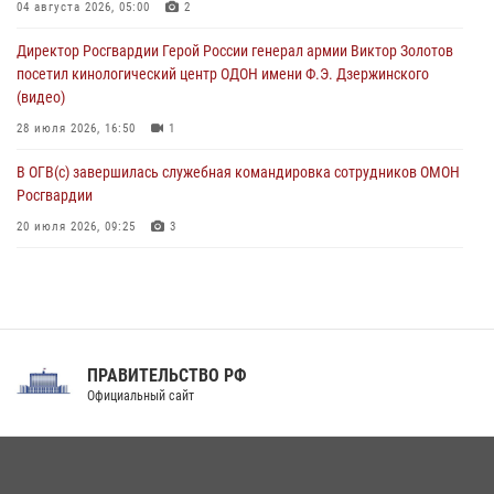
День физкультурника в Уральском округе Росгвардии отметили
04 августа 2026, 05:00
2
турнирами, мастер-классами и легкоатлетическими забегами
Директор Росгвардии Герой России генерал армии Виктор Золотов
08 августа 2026, 06:03
9
посетил кинологический центр ОДОН имени Ф.Э. Дзержинского
(видео)
28 июля 2026, 16:50
1
В ОГВ(с) завершилась служебная командировка сотрудников ОМОН
Росгвардии
20 июля 2026, 09:25
3
Директор Росгвардии Герой России генерал армии Виктор Золотов
поздравил специалистов подразделений тыла с профессиональным
праздником
31 июля 2026, 21:01
ПРАВИТЕЛЬСТВО РФ
Праздник «Один день с Росгвардией» к 105-летию Центрального
Официальный сайт
округа прошел на Поклонной горе
18 июля 2026, 13:43
15
1
При силовой поддержке СОБР Росгвардии в Иркутской области