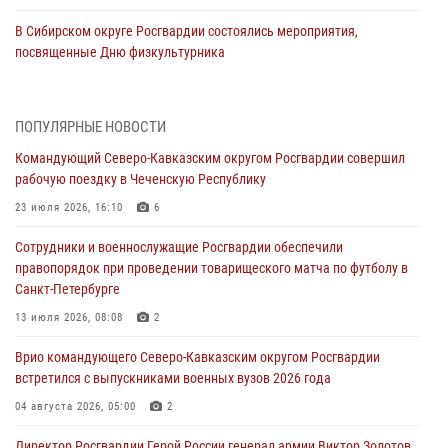
В Сибирском округе Росгвардии состоялись мероприятия,
посвященные Дню физкультурника
08 августа 2026, 04:00
5
На Дальнем Востоке продолжается всероссийская акция "Каникулы
ПОПУЛЯРНЫЕ НОВОСТИ
с Росгвардией"
Командующий Северо-Кавказским округом Росгвардии совершил
08 августа 2026, 00:00
3
рабочую поездку в Чеченскую Республику
Заместитель директора Росгвардии генерал-полковник Владислав
23 июля 2026, 16:10
6
Ершов поздравил военнослужащих и сотрудников ведомства с
Сотрудники и военнослужащие Росгвардии обеспечили
Днем физкультурника
правопорядок при проведении товарищеского матча по футболу в
07 августа 2026, 21:01
Санкт-Петербурге
«Росгвардия. Вехи истории»: первая антитеррористическая
13 июля 2026, 08:08
2
операция войск правопорядка
Врио командующего Северо-Кавказским округом Росгвардии
07 августа 2026, 15:28
1
встретился с выпускниками военных вузов 2026 года
В Башкортостане при силовой поддержке спецназа Росгвардии
04 августа 2026, 05:00
2
пресечена противоправная деятельность, связанная с пропагандой
Директор Росгвардии Герой России генерал армии Виктор Золотов