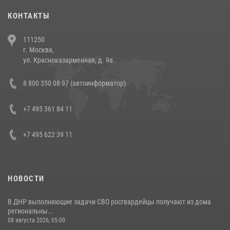
30 июля 2026, 08:00
1
КОНТАКТЫ
В Челябинске росгвардейцы задержали злоумышленников,
111250
напавших на бригаду скорой помощи (видео)
г. Москва,
14 июля 2026, 12:20
1
ул. Красноказарменная, д. 9а
В Росгвардии прошла военно-научная конференция по обобщению
8 800 350 08 97 (автоинформатор)
боевого опыта
08 июля 2026, 07:01
+7 495 361 84 11
+7 495 622 39 11
НОВОСТИ
В ДНР выполняющие задачи СВО росгвардейцы получают из дома
региональны...
08 августа 2026, 05:00