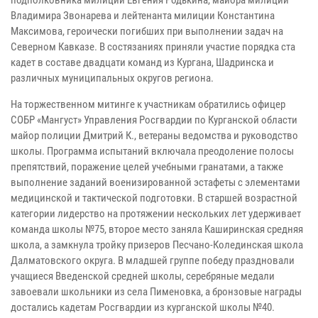
Владимира Звонарева и лейтенанта милиции Константина
Максимова, героически погибших при выполнении задач на
Северном Кавказе. В состязаниях приняли участие порядка ста
кадет в составе двадцати команд из Кургана, Шадринска и
различных муниципальных округов региона.
На торжественном митинге к участникам обратились офицер
СОБР «Мангуст» Управления Росгвардии по Курганской области
майор полиции Дмитрий К., ветераны ведомства и руководство
школы. Программа испытаний включала преодоление полосы
препятствий, поражение целей учебными гранатами, а также
выполнение заданий военизированной эстафеты с элементами
медицинской и тактической подготовки. В старшей возрастной
категории лидерство на протяжении нескольких лет удерживает
команда школы №75, второе место заняла Каширинская средняя
школа, а замкнула тройку призеров Песчано-Колединская школа
Далматовского округа. В младшей группе победу праздновали
учащиеся Введенской средней школы, серебряные медали
завоевали школьники из села Пименовка, а бронзовые награды
достались кадетам Росгвардии из курганской школы №40.