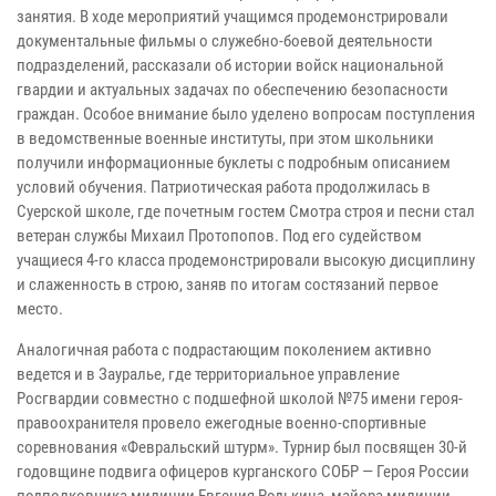
занятия. В ходе мероприятий учащимся продемонстрировали
документальные фильмы о служебно-боевой деятельности
подразделений, рассказали об истории войск национальной
гвардии и актуальных задачах по обеспечению безопасности
граждан. Особое внимание было уделено вопросам поступления
в ведомственные военные институты, при этом школьники
получили информационные буклеты с подробным описанием
условий обучения. Патриотическая работа продолжилась в
Суерской школе, где почетным гостем Смотра строя и песни стал
ветеран службы Михаил Протопопов. Под его судейством
учащиеся 4-го класса продемонстрировали высокую дисциплину
и слаженность в строю, заняв по итогам состязаний первое
место.
Аналогичная работа с подрастающим поколением активно
ведется и в Зауралье, где территориальное управление
Росгвардии совместно с подшефной школой №75 имени героя-
правоохранителя провело ежегодные военно-спортивные
соревнования «Февральский штурм». Турнир был посвящен 30-й
годовщине подвига офицеров курганского СОБР — Героя России
подполковника милиции Евгения Родькина, майора милиции