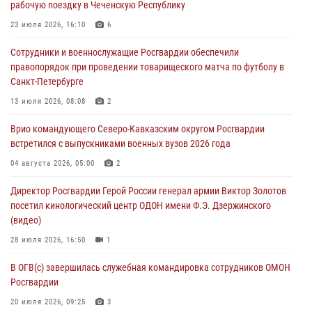
рабочую поездку в Чеченскую Республику
08 августа 2026, 06:32
1
23 июля 2026, 16:10
6
Спецназ Росгвардии в Марий Эл почтил память товарища на
Сотрудники и военнослужащие Росгвардии обеспечили
тактическом турнире (видео)
правопорядок при проведении товарищеского матча по футболу в
08 августа 2026, 06:15
9
1
Санкт-Петербурге
День физкультурника в Уральском округе Росгвардии отметили
13 июля 2026, 08:08
2
турнирами, мастер-классами и легкоатлетическими забегами
Врио командующего Северо-Кавказским округом Росгвардии
08 августа 2026, 06:03
9
встретился с выпускниками военных вузов 2026 года
В ДНР выполняющие задачи СВО росгвардейцы получают из дома
04 августа 2026, 05:00
2
региональные газеты и поддержку земляков
Директор Росгвардии Герой России генерал армии Виктор Золотов
08 августа 2026, 05:00
посетил кинологический центр ОДОН имени Ф.Э. Дзержинского
(видео)
28 июля 2026, 16:50
1
В ОГВ(с) завершилась служебная командировка сотрудников ОМОН
Росгвардии
20 июля 2026, 09:25
3