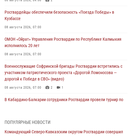
08 августа 2026, 09:00
2
Росгвардейцы обеспечили безопасность «Поезда Победы» в
Кузбассе
08 августа 2026, 07:00
ОМОН «Ойрат» Управления Росгвардии по Республике Калмыкия
исполнилось 20 лет
08 августа 2026, 07:00
Военнослужащие Софринской бригады Росгвардии встретились с
участником патриотического проекта «Дорогой Ломоносова —
дорогой к Победе в СВО» (видео)
08 августа 2026, 07:00
2
1
В Кабардино-Балкарии сотрудники Росгвардии провели турнир по
настольному теннису ко Дню физкультурника
08 августа 2026, 07:00
ПОПУЛЯРНЫЕ НОВОСТИ
В Москве росгвардейцы оказали помощь медикам и девушке с
Командующий Северо-Кавказским округом Росгвардии совершил
ограниченными возможностями здоровья (видео)