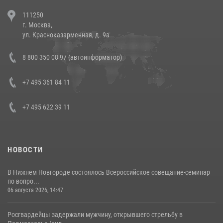
В Челябинске росгвардейцы задержали злоумышленников,
111250
напавших на бригаду скорой помощи (видео)
г. Москва,
14 июля 2026, 12:20
1
ул. Красноказарменная, д. 9а
В Росгвардии прошла военно-научная конференция по обобщению
8 800 350 08 97 (автоинформатор)
боевого опыта
08 июля 2026, 07:01
+7 495 361 84 11
+7 495 622 39 11
НОВОСТИ
В Нижнем Новгороде состоялось Всероссийское совещание-семинар
по вопро...
06 августа 2026, 14:47
Росгвардейцы задержали мужчину, открывшего стрельбу в