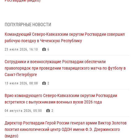
Росгвардии (видео)
06 августа 2026, 14:47
10
1
В Брянске сотрудники и военнослужащие Росгвардии почтили
ПОПУЛЯРНЫЕ НОВОСТИ
память Героя России Олега Визнюка
Командующий Северо-Кавказским округом Росгвардии совершил
06 августа 2026, 14:36
2
рабочую поездку в Чеченскую Республику
В кинологическом центре Уральского округа Росгвардии почтили
23 июля 2026, 16:10
6
память товарищей, погибших при исполнении воинского долга
Сотрудники и военнослужащие Росгвардии обеспечили
06 августа 2026, 13:29
5
правопорядок при проведении товарищеского матча по футболу в
Санкт-Петербурге
В Центральном округе Росгвардии прошли мероприятия к
108‑летию генерала армии И.К. Яковлева
13 июля 2026, 08:08
2
06 августа 2026, 13:24
Врио командующего Северо-Кавказским округом Росгвардии
встретился с выпускниками военных вузов 2026 года
Росгвардейцы задержали мужчину, открывшего стрельбу в
Подмосковье (видео)
04 августа 2026, 05:00
2
06 августа 2026, 12:35
1
Директор Росгвардии Герой России генерал армии Виктор Золотов
посетил кинологический центр ОДОН имени Ф.Э. Дзержинского
Росгвардейцы провели выставку вооружения для участников сбора
(видео)
«Гвардеец» в Пензе (видео)