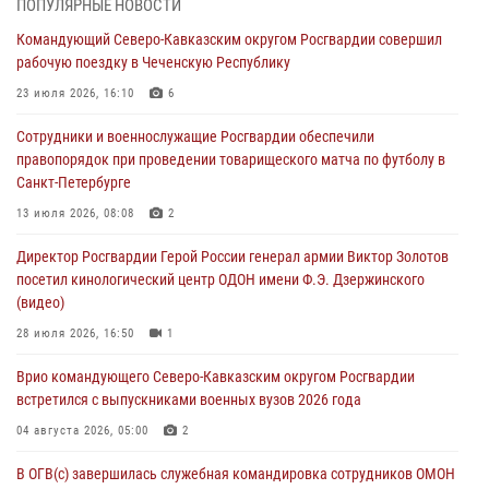
ПОПУЛЯРНЫЕ НОВОСТИ
задержаны подозреваемые в мошенничестве под видом оказания
Командующий Северо-Кавказским округом Росгвардии совершил
оздоровительных услуг (видео)
рабочую поездку в Чеченскую Республику
05 августа 2026, 13:20
1
1
23 июля 2026, 16:10
6
В Москве дети сотрудников и военнослужащих Росгвардии
Сотрудники и военнослужащие Росгвардии обеспечили
посетили мастер-класс по художественной гимнастике
правопорядок при проведении товарищеского матча по футболу в
05 августа 2026, 13:00
3
Санкт-Петербурге
Офицеры Росгвардии и ветераны войск правопорядка почтили
13 июля 2026, 08:08
2
память генерала армии Ивана Кирилловича Яковлева
Директор Росгвардии Герой России генерал армии Виктор Золотов
05 августа 2026, 12:40
6
посетил кинологический центр ОДОН имени Ф.Э. Дзержинского
(видео)
Росгвардейцы приняли участие в акции «Волна памяти»,
посвящённой 83‑й годовщине освобождения Белгорода от
28 июля 2026, 16:50
1
немецко‑фашистских захватчиков
Врио командующего Северо-Кавказским округом Росгвардии
05 августа 2026, 12:13
1
встретился с выпускниками военных вузов 2026 года
04 августа 2026, 05:00
2
В ОГВ(с) завершилась служебная командировка сотрудников ОМОН