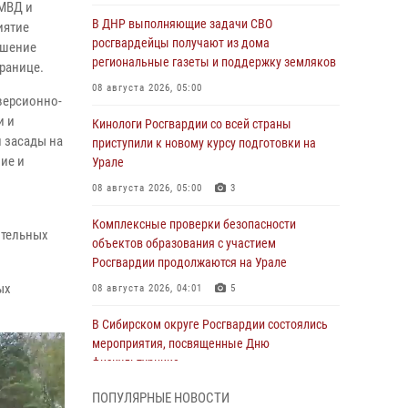
УМВД и
В ДНР выполняющие задачи СВО
иятие
росгвардейцы получают из дома
ышение
региональные газеты и поддержку земляков
ранице.
08 августа 2026, 05:00
версионно-
и и
Кинологи Росгвардии со всей страны
 засады на
приступили к новому курсу подготовки на
ие и
Урале
08 августа 2026, 05:00
3
Комплексные проверки безопасности
ительных
объектов образования с участием
Росгвардии продолжаются на Урале
ых
08 августа 2026, 04:01
5
В Сибирском округе Росгвардии состоялись
мероприятия, посвященные Дню
физкультурника
08 августа 2026, 04:00
5
ПОПУЛЯРНЫЕ НОВОСТИ