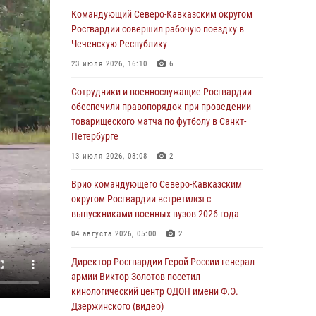
На Дальнем Востоке продолжается
Командующий Северо-Кавказским округом
всероссийская акция "Каникулы с
Росгвардии совершил рабочую поездку в
Росгвардией"
Чеченскую Республику
08 августа 2026, 00:00
3
23 июля 2026, 16:10
6
Заместитель директора Росгвардии генерал-
Сотрудники и военнослужащие Росгвардии
полковник Владислав Ершов поздравил
обеспечили правопорядок при проведении
военнослужащих и сотрудников ведомства с
товарищеского матча по футболу в Санкт-
Днем физкультурника
Петербурге
07 августа 2026, 21:01
13 июля 2026, 08:08
2
«Росгвардия. Вехи истории»: первая
Врио командующего Северо-Кавказским
антитеррористическая операция войск
округом Росгвардии встретился с
правопорядка
выпускниками военных вузов 2026 года
07 августа 2026, 15:28
1
04 августа 2026, 05:00
2
В Башкортостане при силовой поддержке
Директор Росгвардии Герой России генерал
спецназа Росгвардии пресечена
армии Виктор Золотов посетил
противоправная деятельность, связанная с
кинологический центр ОДОН имени Ф.Э.
пропагандой терроризма (видео)
Дзержинского (видео)