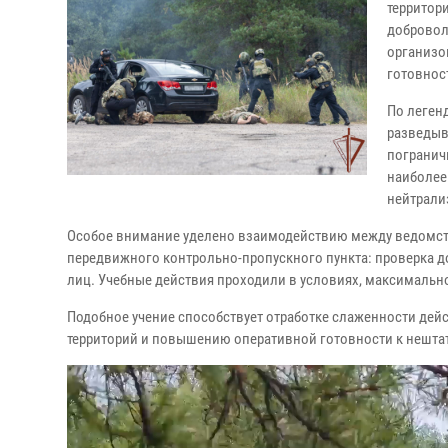
территор
добровол
организо
готовнос
По леген
разведыв
погранич
наиболее
нейтрали
Особое внимание уделено взаимодействию между ведомств
передвижного контрольно-пропускного пункта: проверка д
лиц. Учебные действия проходили в условиях, максималь
Подобное учение способствует отработке слаженности де
территорий и повышению оперативной готовности к нешта