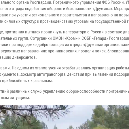
иального органа Росгвардии, Пограничного управления ФСБ России, 
ьного отряда содействия обороне и безопасности «Дружина». Меропр
вано при участии регионального правительства и направлено на пов
ти силовых структур к противодействию угрозам на государственной г
де, противник пытался проникнуть на территорию России в составе ди
ательных групп. Сотрудники ОМОН «Кром» и СОБР «Гепард» Росгварди
ники при поддержке добровольцев из отряда «Дружина» организовали
 вероятных направлениях проникновения, провели поиск, блокирован
зацию диверсантов.
ами. На одном из этапов учения отрабатывалась организация работы
окументов, досмотр автотранспорта, действия при выявлении подозр
но приближённых к реальным.
йствий различных служб, укреплению обороноспособности приграничн
тным ситуациям.