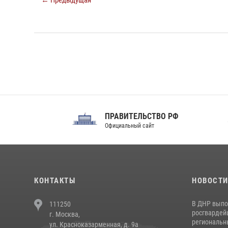
← Предыдущая
ПРАВИТЕЛЬСТВО РФ
Сов
Официальный сайт
Феде
КОНТАКТЫ
НОВОСТ
В ДНР выпо
111250
росгвардей
г. Москва,
региональны
ул. Красноказарменная, д. 9а