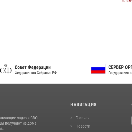
След
ет Федерации
СЕРВЕР ОРГАНОВ
рального Собрания РФ
Государственной власти РФ
И
НАВИГАЦИЯ
лняющие задачи СВО
Главная
цы получают из дома
Новости
...