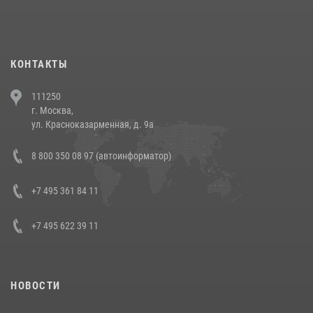
При силовой поддержке СОБР Росгвардии в Иркутской области
повели рейды по соблюдению миграционного законодательства
(видео)
30 июля 2026, 08:00
1
КОНТАКТЫ
В Челябинске росгвардейцы задержали злоумышленников,
111250
напавших на бригаду скорой помощи (видео)
г. Москва,
14 июля 2026, 12:20
1
ул. Красноказарменная, д. 9а
В Росгвардии прошла военно-научная конференция по обобщению
8 800 350 08 97 (автоинформатор)
боевого опыта
08 июля 2026, 07:01
+7 495 361 84 11
+7 495 622 39 11
НОВОСТИ