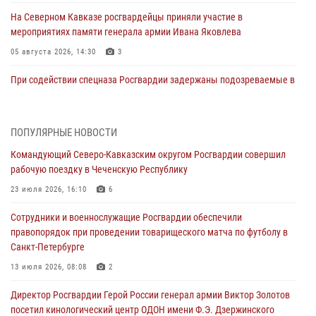
На Северном Кавказе росгвардейцы приняли участие в
мероприятиях памяти генерала армии Ивана Яковлева
05 августа 2026, 14:30
3
При содействии спецназа Росгвардии задержаны подозреваемые в
организации незаконной миграции в Подмосковье (видео)
05 августа 2026, 14:25
1
ПОПУЛЯРНЫЕ НОВОСТИ
В Великом Новгороде СОБР Росгвардии оказал содействие в
Командующий Северо-Кавказским округом Росгвардии совершил
задержании подозреваемых в причинении имущественного ущерба
рабочую поездку в Чеченскую Республику
05 августа 2026, 13:53
23 июля 2026, 16:10
6
Формулу безопасности показал спецназ Росгвардии юным
Сотрудники и военнослужащие Росгвардии обеспечили
динамовцам Свердловской области
правопорядок при проведении товарищеского матча по футболу в
05 августа 2026, 13:50
4
Санкт-Петербурге
В столице росгвардейцы задержали мужчину, устроившего дебош в
13 июля 2026, 08:08
2
букмекерской конторе (видео)
Директор Росгвардии Герой России генерал армии Виктор Золотов
05 августа 2026, 13:25
1
посетил кинологический центр ОДОН имени Ф.Э. Дзержинского