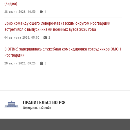
(видео)
В Удмуртии при силовой поддержке спецназа Росгвардии
задержаны подозреваемые в мошенничестве под видом оказания
28 июля 2026, 16:50
1
оздоровительных услуг (видео)
Врио командующего Северо-Кавказским округом Росгвардии
05 августа 2026, 13:20
1
1
встретился с выпускниками военных вузов 2026 года
04 августа 2026, 05:00
2
В ОГВ(с) завершилась служебная командировка сотрудников ОМОН
Росгвардии
20 июля 2026, 09:25
3
Директор Росгвардии Герой России генерал армии Виктор Золотов
поздравил специалистов подразделений тыла с профессиональным
праздником
31 июля 2026, 21:01
ПРАВИТЕЛЬСТВО РФ
Праздник «Один день с Росгвардией» к 105-летию Центрального
Официальный сайт
округа прошел на Поклонной горе
18 июля 2026, 13:43
15
1