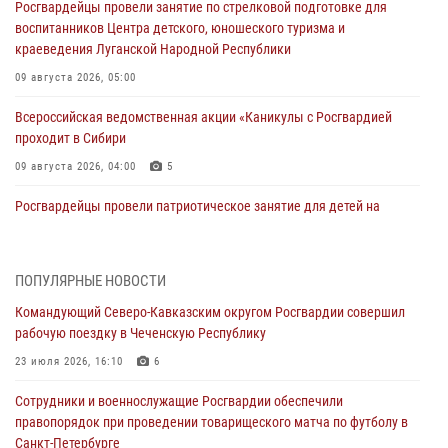
Росгвардейцы провели занятие по стрелковой подготовке для
воспитанников Центра детского, юношеского туризма и
краеведения Луганской Народной Республики
09 августа 2026, 05:00
Всероссийская ведомственная акции «Каникулы с Росгвардией
проходит в Сибири
09 августа 2026, 04:00
5
Росгвардейцы провели патриотическое занятие для детей на
Поклонной горе в Москве (видео)
08 августа 2026, 14:10
3
1
ПОПУЛЯРНЫЕ НОВОСТИ
В ЛНР росгвардейцы провели тренировку по единоборствам для
Командующий Северо-Кавказским округом Росгвардии совершил
юных воспитанников спортивной школы
рабочую поездку в Чеченскую Республику
08 августа 2026, 13:00
1
23 июля 2026, 16:10
6
Сотрудники Росгвардии присоединились к утренней разминке у
Сотрудники и военнослужащие Росгвардии обеспечили
стен музея истории космонавтики в Калуге
правопорядок при проведении товарищеского матча по футболу в
08 августа 2026, 09:29
2
Санкт-Петербурге