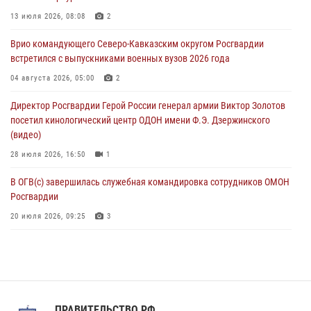
В Северо-Западном округе Росгвардии продолжаются мероприятия
13 июля 2026, 08:08
2
в честь юбилея ведомства
Врио командующего Северо-Кавказским округом Росгвардии
08 августа 2026, 09:03
1
встретился с выпускниками военных вузов 2026 года
Росгвардейцы в ЛНР совершенствуют навыки тактической
04 августа 2026, 05:00
2
медицины с учетом опыта СВО
Директор Росгвардии Герой России генерал армии Виктор Золотов
08 августа 2026, 09:00
2
посетил кинологический центр ОДОН имени Ф.Э. Дзержинского
(видео)
28 июля 2026, 16:50
1
В ОГВ(с) завершилась служебная командировка сотрудников ОМОН
Росгвардии
20 июля 2026, 09:25
3
Директор Росгвардии Герой России генерал армии Виктор Золотов
поздравил специалистов подразделений тыла с профессиональным
праздником
31 июля 2026, 21:01
ПРАВИТЕЛЬСТВО РФ