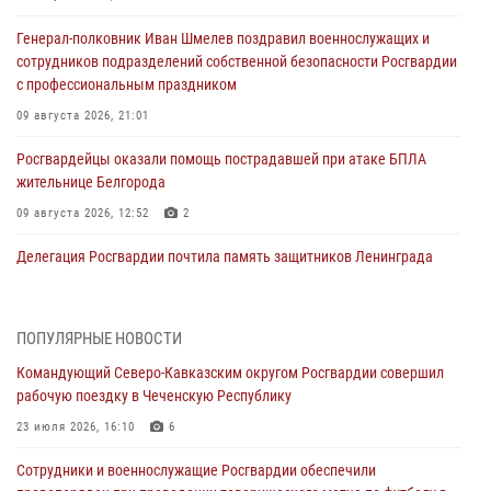
Генерал-полковник Иван Шмелев поздравил военнослужащих и
сотрудников подразделений собственной безопасности Росгвардии
с профессиональным праздником
09 августа 2026, 21:01
Росгвардейцы оказали помощь пострадавшей при атаке БПЛА
жительнице Белгорода
09 августа 2026, 12:52
2
Делегация Росгвардии почтила память защитников Ленинграда
09 августа 2026, 11:12
6
«Я расскажу вам о Герое»: подвиг Героя России Сергея Перца
ПОПУЛЯРНЫЕ НОВОСТИ
(видео)
Командующий Северо-Кавказским округом Росгвардии совершил
09 августа 2026, 11:00
1
рабочую поездку в Чеченскую Республику
Росгвардейцы в зоне СВО передали подарки детям и помогли
23 июля 2026, 16:10
6
нуждающимся гражданам
Сотрудники и военнослужащие Росгвардии обеспечили
09 августа 2026, 09:00