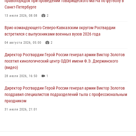
правопорядок при проведении товарищеского матча по футболу в
Санкт-Петербурге
В Чеченской Республике пожарные расчеты Росгвардии и МЧС
отработали межведомственное взаимодействие
13 июля 2026, 08:08
2
09 августа 2026, 08:00
2
Врио командующего Северо-Кавказским округом Росгвардии
встретился с выпускниками военных вузов 2026 года
В Центральных регионах России продолжается ведомственная
акция «Каникулы с Росгвардией»
04 августа 2026, 05:00
2
09 августа 2026, 08:00
8
Директор Росгвардии Герой России генерал армии Виктор Золотов
посетил кинологический центр ОДОН имени Ф.Э. Дзержинского
(видео)
28 июля 2026, 16:50
1
Директор Росгвардии Герой России генерал армии Виктор Золотов
поздравил специалистов подразделений тыла с профессиональным
праздником
31 июля 2026, 21:01
В ОГВ(с) завершилась служебная командировка сотрудников ОМОН
Росгвардии