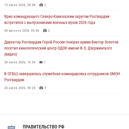
13 июля 2026, 08:08
2
05 августа 2026, 13:25
1
Врио командующего Северо-Кавказским округом Росгвардии
В Удмуртии при силовой поддержке спецназа Росгвардии
встретился с выпускниками военных вузов 2026 года
задержаны подозреваемые в мошенничестве под видом оказания
оздоровительных услуг (видео)
04 августа 2026, 05:00
2
05 августа 2026, 13:20
1
1
Директор Росгвардии Герой России генерал армии Виктор Золотов
посетил кинологический центр ОДОН имени Ф.Э. Дзержинского
(видео)
28 июля 2026, 16:50
1
В ОГВ(с) завершилась служебная командировка сотрудников ОМОН
Росгвардии
20 июля 2026, 09:25
3
Директор Росгвардии Герой России генерал армии Виктор Золотов
поздравил специалистов подразделений тыла с профессиональным
праздником
31 июля 2026, 21:01
ПРАВИТЕЛЬСТВО РФ