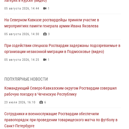
лагерях в Курске (видео)
05 августа 2026, 14:44
1
На Северном Кавказе росгвардейцы приняли участие в
мероприятиях памяти генерала армии Ивана Яковлева
05 августа 2026, 14:30
3
При содействии спецназа Росгвардии задержаны подозреваемые в
организации незаконной миграции в Подмосковье (видео)
05 августа 2026, 14:25
1
В Великом Новгороде СОБР Росгвардии оказал содействие в
задержании подозреваемых в причинении имущественного ущерба
ПОПУЛЯРНЫЕ НОВОСТИ
05 августа 2026, 13:53
Командующий Северо-Кавказским округом Росгвардии совершил
рабочую поездку в Чеченскую Республику
Формулу безопасности показал спецназ Росгвардии юным
динамовцам Свердловской области
23 июля 2026, 16:10
6
05 августа 2026, 13:50
4
Сотрудники и военнослужащие Росгвардии обеспечили
правопорядок при проведении товарищеского матча по футболу в
В столице росгвардейцы задержали мужчину, устроившего дебош в
Санкт-Петербурге
букмекерской конторе (видео)