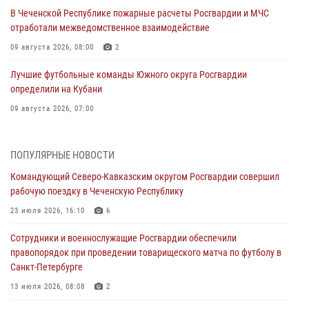
В Чеченской Республике пожарные расчеты Росгвардии и МЧС
отработали межведомственное взаимодействие
09 августа 2026, 08:00
2
Лучшие футбольные команды Южного округа Росгвардии
определили на Кубани
09 августа 2026, 07:00
В Ульяновске росгвардейцы присоединились к донорской акции
(видео)
ПОПУЛЯРНЫЕ НОВОСТИ
09 августа 2026, 06:15
2
1
Командующий Северо-Кавказским округом Росгвардии совершил
рабочую поездку в Чеченскую Республику
Росгвардейцы провели занятие по стрелковой подготовке для
воспитанников Центра детского, юношеского туризма и
23 июля 2026, 16:10
6
краеведения Луганской Народной Республики
Сотрудники и военнослужащие Росгвардии обеспечили
09 августа 2026, 05:00
правопорядок при проведении товарищеского матча по футболу в
Санкт-Петербурге
В регионах Урала бойцам Росгвардии в зону СВО передали свежие
тиражи газет
13 июля 2026, 08:08
2
09 августа 2026, 05:00