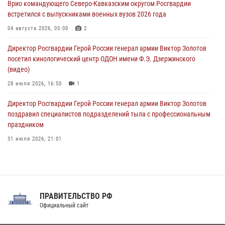
Врио командующего Северо-Кавказским округом Росгвардии
встретился с выпускниками военных вузов 2026 года
Всероссийская ведомственная акции «Каникулы с Росгвардией
проходит в Сибири
04 августа 2026, 05:00
2
09 августа 2026, 04:00
5
Директор Росгвардии Герой России генерал армии Виктор Золотов
посетил кинологический центр ОДОН имени Ф.Э. Дзержинского
(видео)
28 июля 2026, 16:50
1
Директор Росгвардии Герой России генерал армии Виктор Золотов
поздравил специалистов подразделений тыла с профессиональным
праздником
31 июля 2026, 21:01
В ОГВ(с) завершилась служебная командировка сотрудников ОМОН
Росгвардии
20 июля 2026, 09:25
3
ПРАВИТЕЛЬСТВО РФ
Праздник «Один день с Росгвардией» к 105-летию Центрального
Официальный сайт
округа прошел на Поклонной горе